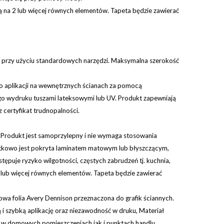
ją na 2 lub więcej równych elementów.
Tapeta będzie zawierać
ę przy użyciu standardowych narzędzi.
Maksymalna szerokość
do aplikacji na wewnętrznych ścianach za pomocą
go wydruku tuszami lateksowymi lub UV. Produkt zapewniają
 certyfikat trudnopalności.
 Produkt jest samoprzylepny i nie wymaga stosowania
odatkowo jest pokryta laminatem matowym lub błyszczącym,
ępuje ryzyko wilgotności, częstych zabrudzeń tj. kuchnia,
2 lub więcej równych elementów. Tapeta będzie zawierać
 nowa folia Avery Dennison przeznaczona do grafik ściannych.
 i szybką aplikację oraz niezawodność w druku, Materiał
ch w domowych pomieszczeniach jak i punktach handlu