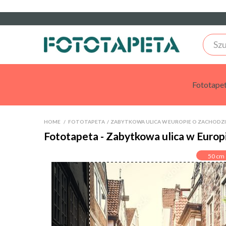
Fototape
HOME
>
FOTOTAPETA
>
ZABYTKOWA ULICA W EUROPIE O ZACHODZI
Fototapeta - Zabytkowa ulica w Europi
50
cm