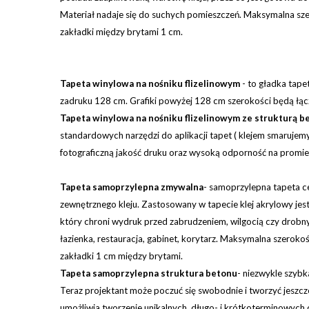
Materiał nadaje się do suchych pomieszczeń. Maksymalna szer
zakładki między brytami 1 cm.
Tapeta winylowa na nośniku flizelinowym
-
to gładka tape
zadruku 128 cm. Grafiki powyżej 128 cm szerokości będą łącz
Tapeta winylowa na nośniku flizelinowym ze strukturą b
standardowych narzędzi do aplikacji tapet ( klejem smaruje
fotograficzną jakość druku oraz wysoką odporność na promien
Tapeta samoprzylepna zmywalna
-
samoprzylepna tapeta ce
zewnętrznego kleju. Zastosowany w tapecie klej akrylowy je
który chroni wydruk przed zabrudzeniem, wilgocią czy drobny
łazienka, restauracja, gabinet, korytarz.
Maksymalna szerokość 
zakładki 1 cm między brytami.
Tapeta samoprzylepna struktura betonu
- niezwykle szybk
Teraz projektant może poczuć się swobodnie i tworzyć jeszcze
umożliwia tworzenie unikalnych, długo- i krótkoterminowych 