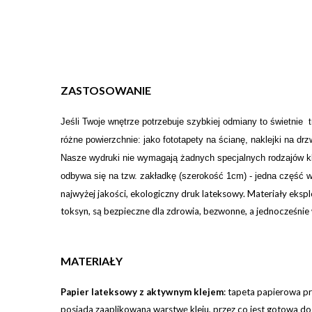
ZASTOSOWANIE
Je
ś
li Twoje wn
ę
trze potrzebuje szybkiej odmiany to świetnie 
różne powierzchnie: jako fototapety na ścianę, naklejki na d
Nasze wydruki nie wymagają żadnych specjalnych rodzajów klej
odbywa się na tzw. zakładkę (szerokość 1cm) - jedna część w
najwyżej jakości, ekologiczny druk lateksowy. Materiały eks
toksyn, są bezpieczne dla zdrowia, bezwonne, a jednocześnie 
MATERIAŁY
Papier lateksowy z aktywnym klejem
:
tapeta papierowa pr
posiada zaaplikowaną warstwę kleju, przez co jest gotowa d