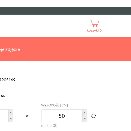
koszyk (0)
je zdjęcie
4905169
IAR
WYSOKOŚĆ [CM]
max:
500