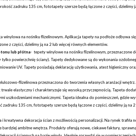
okość zadruku 135 cm, fototapety szersze będą łączone z części, dzielimy 
ta winylowa na nośniku flizelinowym. Aplikacja tapety na podłoże odbywa si
one z części, dzielimy ją na 2 lub więcej równych elementów.
etonu lub płótna
- tepety winylowe na nośniku flizelinowym, przeznaczone 
my tylko powierzchnię ściany). Tapety dedykowane są do wykonania ozdobne
iowanie UV. Tapety posiadają deklarację użytkowania, atest higieniczny oraz
lulozowo-flizelinowa przeznaczona do tworzenia własnych aranżacji wnętrz.
st trwale elastyczny i charakteryzuje się wysoką przyczepnością. Tapeta d
mi uszkodzeniami mechanicznymi. Tapeta idealna do pomieszczeń, gdzie wyst
zadruku 135 cm, fototapety szersze będą łączone z części, dzielimy ją na 
a i kreatywna dekoracja ścian z możliwością personalizacji. Na rynek trafiła
 bardziej ambitne wnętrza. Produkty oferują nowe, ciekawe faktury, sprawną
dekoracji ściannych na bazie winylu. Idealnie sprawdzi się w pomieszczenia