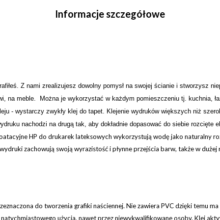
Informacje szczegółowe
trafiłeś. Z nami zrealizujesz dowolny pomysł na swojej
ś
cianie i stw
o
rzysz nie
rzwi, na meble. Można je wykorzystać w każdym pomieszczeniu tj. kuchnia, łaz
u - wystarczy zwykły klej do tapet. Klejenie wydruków większych niż szeroko
ydruku nachodzi na drugą tak, aby dokładnie dopasować do siebie rozcięte e
ploatacyjne HP do drukarek lateksowych wykorzystują wodę jako naturalny roz
wydruki zachowują swoją wyrazistość i płynne przejścia barw, także w dużej 
zeznaczona do tworzenia grafiki naściennej. Nie zawiera PVC dzięki temu ma
o natychmiastowego użycia, nawet przez niewykwalifikowane osoby. Klej akt