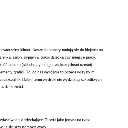
powtarzalny klimat. Nasze fototapety nadają się do klejenia na
ienka, salon, sypialnia, pokój dziecka czy miejsce pracy.
ść papieru (składających się z większej ilości części)
To, co nas wyróżnia to przede wszystkim
lementy grafiki.
puszczalnik. Dzięki temu wydruki nie wydzielają szkodliwych
rozdzielczości.
 właściwości oddychające. Tapeta jako jedyna na rynku
ywuje się przy pomocy wody.