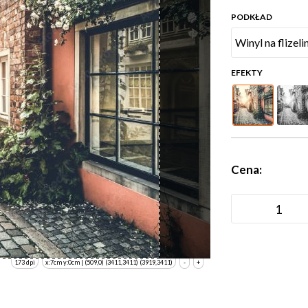
PODKŁAD
EFEKTY
Cena:
173 dpi
x:7cm y:0cm | (509,0) (3411,3411) (3919,3411)
-
+