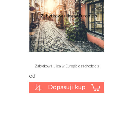
Zabytkowa ulica w Europie o zachodzie słońca z efektem ret
od
Dopasuj i kup