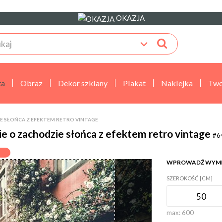
OKAZJA
ta
Obraz
Dekor szklany
Plakat
Naklejka
Two
E SŁOŃCA Z EFEKTEM RETRO VINTAGE
e o zachodzie słońca z efektem retro vintage
#6
WPROWADŹ WYM
SZEROKOŚĆ [CM]
max:
600