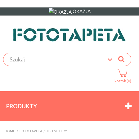
OKAZJA
koszyk (0)
PRODUKTY
HOME
>
FOTOTAPETA
>
BESTSELLERY