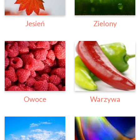
Jesień
Zielony
Owoce
Warzywa