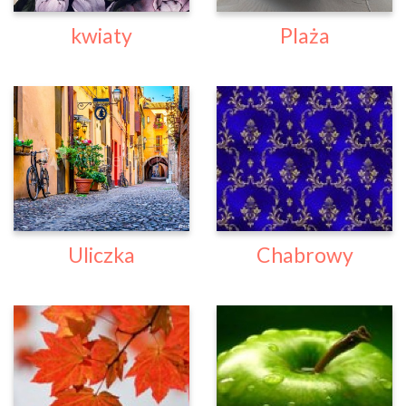
kwiaty
Plaża
Uliczka
Chabrowy