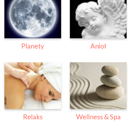
Planety
Anioł
Relaks
Wellness & Spa