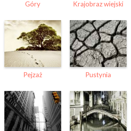
Góry
Krajobraz wiejski
Pejzaż
Pustynia