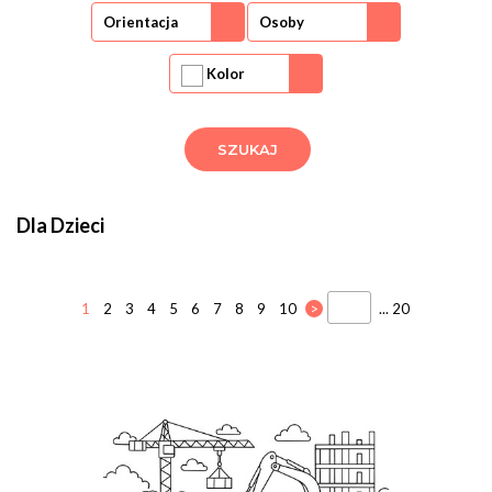
Orientacja
Osoby
Kolor
Dla Dzieci
1
2
3
4
5
6
7
8
9
10
>
... 20