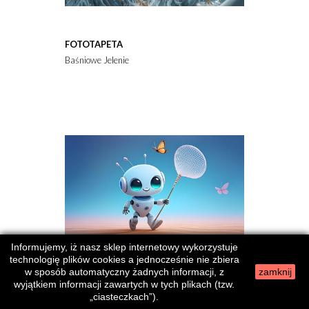
FOTOTAPETA
Baśniowe Jelenie
Informujemy, iż nasz sklep internetowy wykorzystuje
technologię plików cookies a jednocześnie nie zbiera
w sposób automatyczny żadnych informacji, z
zamknij
wyjątkiem informacji zawartych w tych plikach (tzw.
FOTOTAPETA
„ciasteczkach”).
Robot łapiący motyle w siatkę