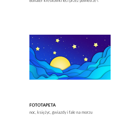
Bohater kreskówki leci przez powietrze w czerwonym kopercie 
FOTOTAPETA
noc, księżyc, gwiazdy i fale na morzu