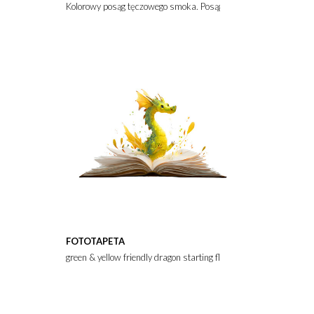
Kolorowy posąg tęczowego smoka. Posąg jest rzeźbiony w szczeg
FOTOTAPETA
green & yellow friendly dragon starting flying out of open book; 