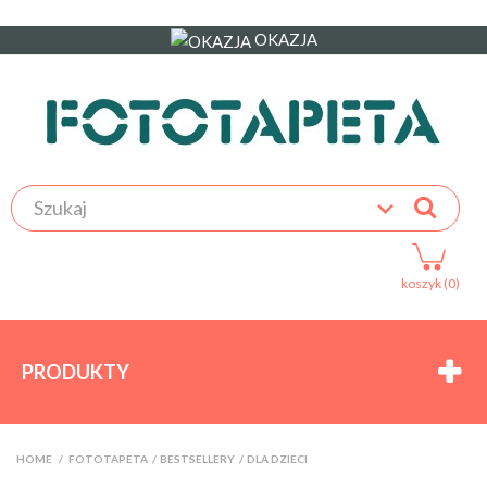
OKAZJA
koszyk (0)
PRODUKTY
HOME
>
FOTOTAPETA
>
BESTSELLERY
>
DLA DZIECI