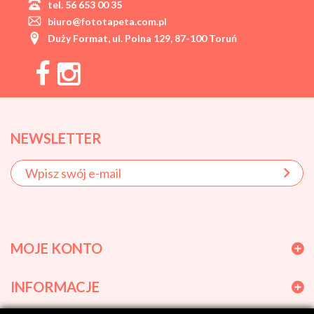
tel. 56 653 00 35
biuro@fototapeta.com.pl
Duży Format, ul. Polna 129, 87-100 Toruń
NEWSLETTER
MOJE KONTO
INFORMACJE