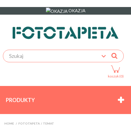
OKAZJA
koszyk (0)
PRODUKTY
HOME
>
FOTOTAPETA
>
TEMAT