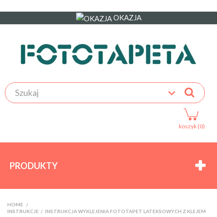
OKAZJA
koszyk (0)
PRODUKTY
HOME
>
INSTRUKCJE
>
INSTRUKCJA WYKLEJENIA FOTOTAPET LATEKSOWYCH Z KLEJEM