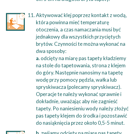
Aktywować klej poprzez kontakt z wodą,
która powinna mieć temperaturę
otoczenia, a czas namaczania musi być
jednakowy dla wszystkich przyciętych
brytów. Czynności te można wykonać na
dwa sposoby:
a.
odcięty na miarę pas tapety kładziemy
na stole do tapetowania, strona z klejem
do góry. Następnie nanosimy na tapetę
wodę przy pomocy pędzla, wałka lub
spryskiwacza (polecamy spryskiwacz).
Operacje te należy wykonać sprawnie i
dokładnie, uważając aby nie zagnieść
tapety. Po naniesieniu wody należy złożyć
pas tapety klejem do środka i pozostawić
do nasiąknięcia przez około 0,5-5 minut.
b.
zwijamy odcięty na miarę pas tapety,