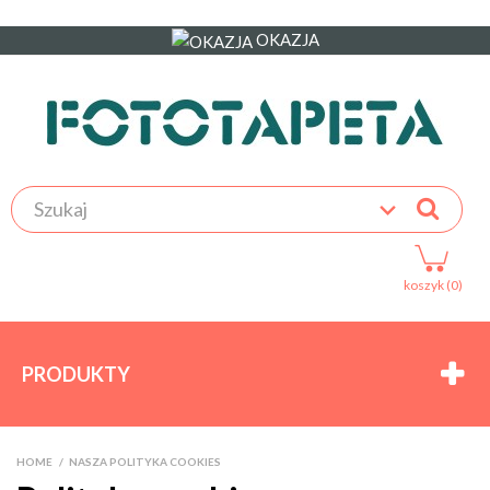
OKAZJA
koszyk (0)
PRODUKTY
HOME
>
NASZA POLITYKA COOKIES