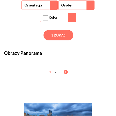
Orientacja
Osoby
Kolor
Obrazy Panorama
1
2
3
>