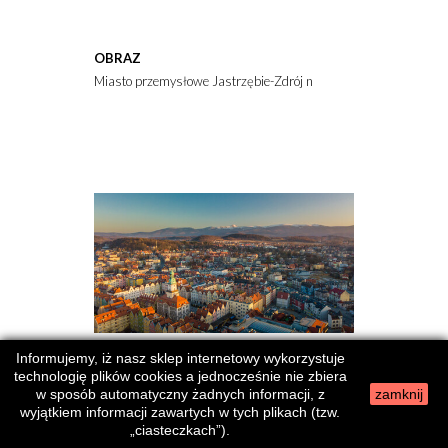
OBRAZ
Miasto przemysłowe Jastrzębie-Zdrój na Śląsku w Polsce, panora
Informujemy, iż nasz sklep internetowy wykorzystuje
technologię plików cookies a jednocześnie nie zbiera
w sposób automatyczny żadnych informacji, z
zamknij
wyjątkiem informacji zawartych w tych plikach (tzw.
OBRAZ
„ciasteczkach”).
Jelenia Góra - miasto z widokiem na Karkonosze