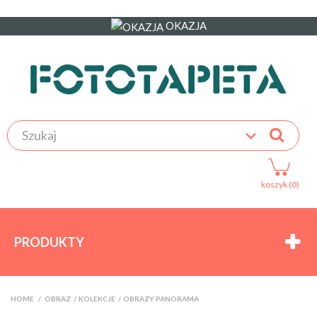
OKAZJA
koszyk (0)
PRODUKTY
HOME
>
OBRAZ
>
KOLEKCJE
>
OBRAZY PANORAMA