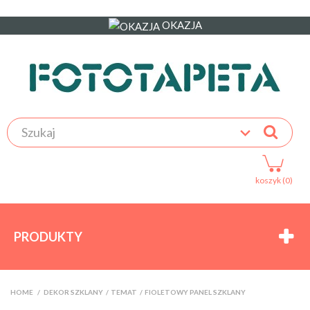
OKAZJA
koszyk (0)
PRODUKTY
HOME
>
DEKOR SZKLANY
>
TEMAT
>
FIOLETOWY PANEL SZKLANY