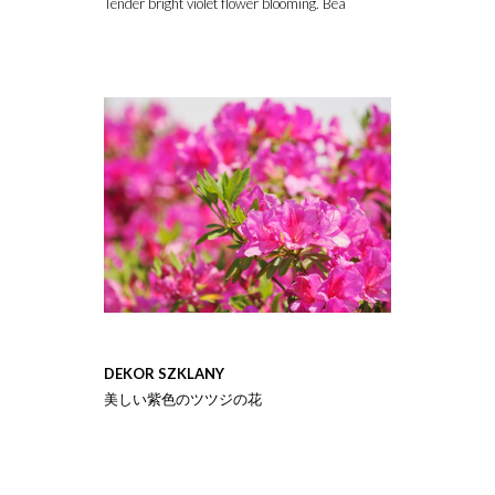
Tender bright violet flower blooming. Beautiful lilac blossom wa
DEKOR SZKLANY
美しい紫色のツツジの花