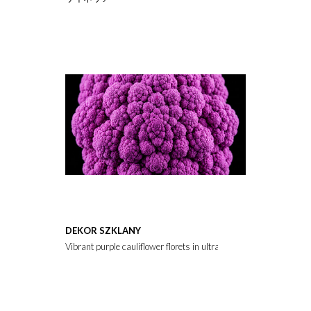
DEKOR SZKLANY
Vibrant purple cauliflower florets in ultra-macro close-up. Richly