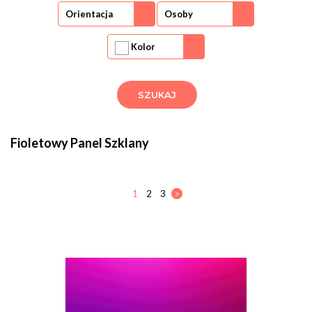
Orientacja
Osoby
Kolor
Fioletowy Panel Szklany
1
2
3
>