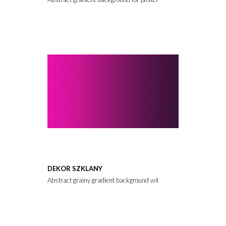
DEKOR SZKLANY
Abstract grainy gradient background with vibrant magenta and dark