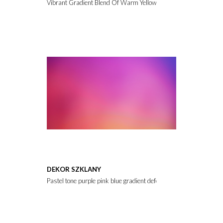
Vibrant Gradient Blend Of Warm Yellow Orange Pink Purple An
DEKOR SZKLANY
Pastel tone purple pink blue gradient defocused abstract photo 