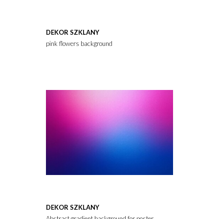
DEKOR SZKLANY
pink flowers background
DEKOR SZKLANY
Abstract gradient background for poster, cover or banner. Pink, re