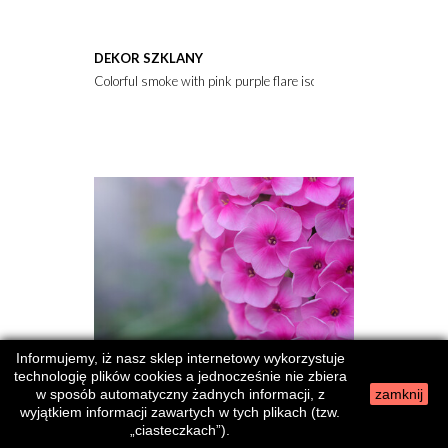
DEKOR SZKLANY
Colorful smoke with pink purple flare isolated on a black backgr
Informujemy, iż nasz sklep internetowy wykorzystuje
technologię plików cookies a jednocześnie nie zbiera
w sposób automatyczny żadnych informacji, z
zamknij
wyjątkiem informacji zawartych w tych plikach (tzw.
DEKOR SZKLANY
„ciasteczkach”).
close up of pink hydrangea flower