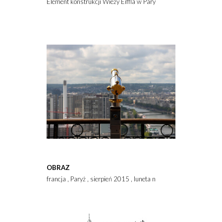
Element konstrukcji Wieży Eiffla w Paryżu
OBRAZ
francja , Paryż , sierpień 2015 , luneta na Wiezy Eiffla