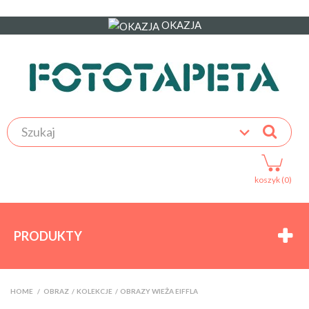
OKAZJA
koszyk (0)
PRODUKTY
HOME
>
OBRAZ
>
KOLEKCJE
>
OBRAZY WIEŻA EIFFLA