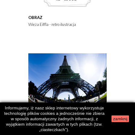
OBRAZ
Wieża Eiffla - retro ilustracja
Informujemy, iż nasz sklep internetowy wykorzystuje
technologię plików cookies a jednocześnie nie zbiera
w sposób automatyczny żadnych informacji, z
zamknij
wyjątkiem informacji zawartych w tych plikach (tzw.
OBRAZ
„ciasteczkach”).
wieżą Eiffla