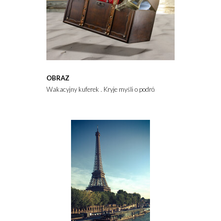
OBRAZ
Wakacyjny kuferek . Kryje myśli o podróży po europie - plaże, m