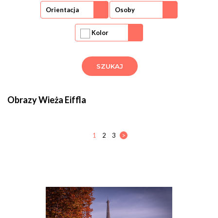
Orientacja
Osoby
Kolor
Obrazy Wieża Eiffla
1
2
3
>