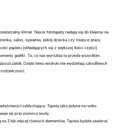
powtarzalny klimat. Nasze fototapety nadają się do klejenia na
ienka, salon, sypialnia, pokój dziecka czy miejsce pracy.
ść papieru (składających się z większej ilości części)
To, co nas wyróżnia to przede wszystkim
lementy grafiki.
puszczalnik. Dzięki temu wydruki nie wydzielają szkodliwych
rozdzielczości.
 właściwości oddychające. Tapeta jako jedyna na rynku
ywuje się przy pomocy wody.
ją na 2 lub więcej równych elementów.
Tapeta będzie zawierać