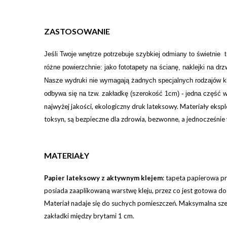
ZASTOSOWANIE
Je
ś
li Twoje wn
ę
trze potrzebuje szybkiej odmiany to świetnie 
różne powierzchnie: jako fototapety na ścianę, naklejki na d
Nasze wydruki nie wymagają żadnych specjalnych rodzajów klej
odbywa się na tzw. zakładkę (szerokość 1cm) - jedna część w
najwyżej jakości, ekologiczny druk lateksowy. Materiały eks
toksyn, są bezpieczne dla zdrowia, bezwonne, a jednocześnie 
MATERIAŁY
Papier lateksowy z aktywnym klejem
:
tapeta papierowa pr
posiada zaaplikowaną warstwę kleju, przez co jest gotowa d
Materiał nadaje się do suchych pomieszczeń. Maksymalna szer
zakładki między brytami 1 cm.