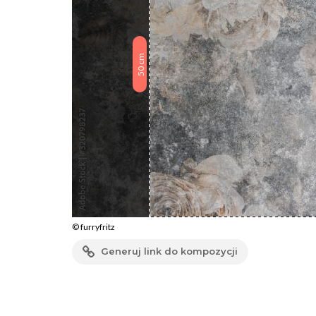
cm
50
© furryfritz
Generuj link do kompozycji