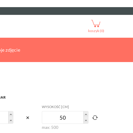
koszyk (0)
je zdjęcie
IAR
WYSOKOŚĆ [CM]
max:
500