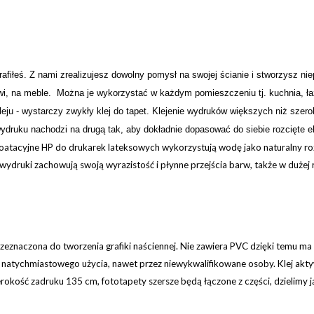
trafiłeś. Z nami zrealizujesz dowolny pomysł na swojej
ś
cianie i stw
o
rzysz nie
rzwi, na meble. Można je wykorzystać w każdym pomieszczeniu tj. kuchnia, łaz
u - wystarczy zwykły klej do tapet. Klejenie wydruków większych niż szeroko
ydruku nachodzi na drugą tak, aby dokładnie dopasować do siebie rozcięte e
ploatacyjne HP do drukarek lateksowych wykorzystują wodę jako naturalny roz
wydruki zachowują swoją wyrazistość i płynne przejścia barw, także w dużej 
zeznaczona do tworzenia grafiki naściennej. Nie zawiera PVC dzięki temu ma
o natychmiastowego użycia, nawet przez niewykwalifikowane osoby. Klej akt
okość zadruku 135 cm, fototapety szersze będą łączone z części, dzielimy 