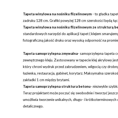
Tapeta winylowa na nośniku flizelinowym
-
to gładka tape
zadruku 128 cm. Grafiki powyżej 128 cm szerokości będą łącz
Tapeta winylowa na nośniku flizelinowym ze strukturą b
standardowych narzędzi do aplikacji tapet ( klejem smaruje
fotograficzną jakość druku oraz wysoką odporność na promien
Tapeta samoprzylepna zmywalna
-
samoprzylepna tapeta ce
zewnętrznego kleju. Zastosowany w tapecie klej akrylowy je
który chroni wydruk przed zabrudzeniem, wilgocią czy drobny
łazienka, restauracja, gabinet, korytarz.
Maksymalna szerokość 
zakładki 1 cm między brytami.
Tapeta samoprzylepna struktura betonu
- niezwykle szybk
Teraz projektant może poczuć się swobodnie i tworzyć jeszcze
umożliwia tworzenie unikalnych, długo- i krótkoterminowych 
detalicznego.