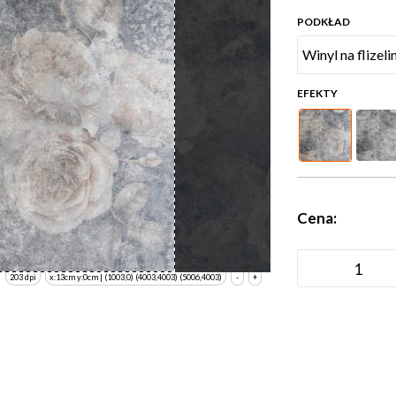
PODKŁAD
EFEKTY
Cena:
203 dpi
x:13cm y:0cm | (1003,0) (4003,4003) (5006,4003)
-
+