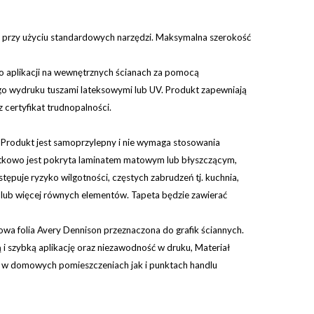
ę przy użyciu standardowych narzędzi.
Maksymalna szerokość
do aplikacji na wewnętrznych ścianach za pomocą
go wydruku tuszami lateksowymi lub UV. Produkt zapewniają
 certyfikat trudnopalności.
 Produkt jest samoprzylepny i nie wymaga stosowania
odatkowo jest pokryta laminatem matowym lub błyszczącym,
ępuje ryzyko wilgotności, częstych zabrudzeń tj. kuchnia,
2 lub więcej równych elementów. Tapeta będzie zawierać
 nowa folia Avery Dennison przeznaczona do grafik ściannych.
 i szybką aplikację oraz niezawodność w druku, Materiał
ch w domowych pomieszczeniach jak i punktach handlu