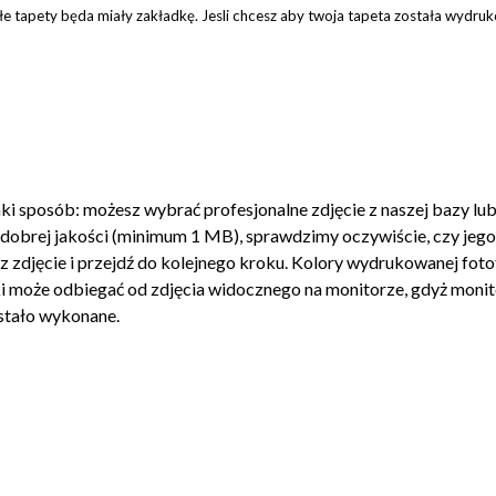
łe tapety będa miały zakładkę. Jesli chcesz aby twoja tapeta została wydr
i sposób: możesz wybrać profesjonalne zdjęcie z naszej bazy lub
ć dobrej jakości (minimum 1 MB), sprawdzimy oczywiście, czy jeg
z zdjęcie i przejdź do kolejnego kroku. Kolory wydrukowanej foto
 może odbiegać od zdjęcia widocznego na monitorze, gdyż monito
ostało wykonane.