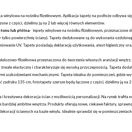
ta winylowa na nośniku flizelinowym. Aplikacja tapety na podłoże odbywa si
one z części, dzielimy ją na 2 lub więcej równych elementów.
etonu lub płótna
- tepety winylowe na nośniku flizelinowym, przeznaczone 
my tylko powierzchnię ściany). Tapety dedykowane są do wykonania ozdobne
iowanie UV. Tapety posiadają deklarację użytkowania, atest higieniczny oraz
lulozowo-flizelinowa przeznaczona do tworzenia własnych aranżacji wnętrz.
st trwale elastyczny i charakteryzuje się wysoką przyczepnością. Tapeta d
mi uszkodzeniami mechanicznymi. Tapeta idealna do pomieszczeń, gdzie wyst
zadruku 135 cm, fototapety szersze będą łączone z części, dzielimy ją na 
a i kreatywna dekoracja ścian z możliwością personalizacji. Na rynek trafiła
 bardziej ambitne wnętrza. Produkty oferują nowe, ciekawe faktury, sprawną
dekoracji ściannych na bazie winylu. Idealnie sprawdzi się w pomieszczenia