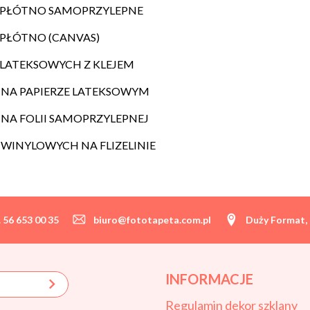
T PŁÓTNO SAMOPRZYLEPNE
 PŁÓTNO (CANVAS)
 LATEKSOWYCH Z KLEJEM
 NA PAPIERZE LATEKSOWYM
NA FOLII SAMOPRZYLEPNEJ
WINYLOWYCH NA FLIZELINIE
. 56 653 00 35
biuro@fototapeta.com.pl
Duży Format, 
INFORMACJE
Regulamin dekor szklany