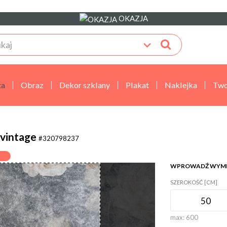
OKAZJA
ta
Obraz
Dekor szklany
Plakat
Naklejka
Two
 vintage
#320798237
WPROWADŹ WYM
SZEROKOŚĆ [CM]
max:
600