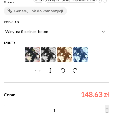
127 dpi
x:25cm y:0cm | (1256,0) (2500,2500) (3756,2500)
-
+
© ola-la
Generuj link do kompozycji
PODKŁAD
EFEKTY
148.63 zł
Cena: