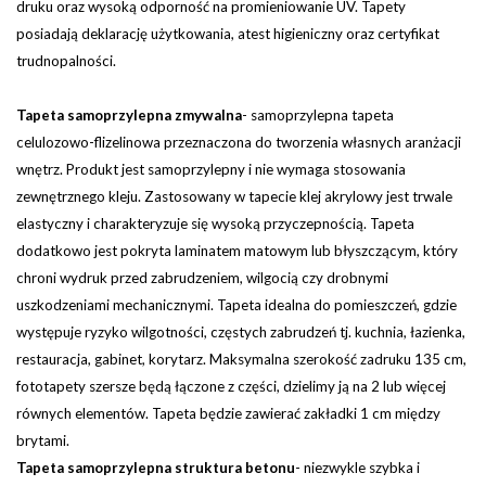
druku oraz wysoką odporność na promieniowanie UV. Tapety
posiadają deklarację użytkowania, atest higieniczny oraz certyfikat
trudnopalności.
Tapeta samoprzylepna zmywalna
-
samoprzylepna tapeta
celulozowo-flizelinowa przeznaczona do tworzenia własnych aranżacji
wnętrz. Produkt jest samoprzylepny i nie wymaga stosowania
zewnętrznego kleju. Zastosowany w tapecie klej akrylowy jest trwale
elastyczny i charakteryzuje się wysoką przyczepnością. Tapeta
dodatkowo jest pokryta laminatem matowym lub błyszczącym, który
chroni wydruk przed zabrudzeniem, wilgocią czy drobnymi
uszkodzeniami mechanicznymi. Tapeta idealna do pomieszczeń, gdzie
występuje ryzyko wilgotności, częstych zabrudzeń tj. kuchnia, łazienka,
restauracja, gabinet, korytarz.
Maksymalna szerokość zadruku 135 cm,
fototapety szersze będą łączone z części, dzielimy ją na 2 lub więcej
równych elementów. Tapeta będzie zawierać zakładki 1 cm między
brytami.
Tapeta samoprzylepna struktura betonu
- niezwykle szybka i