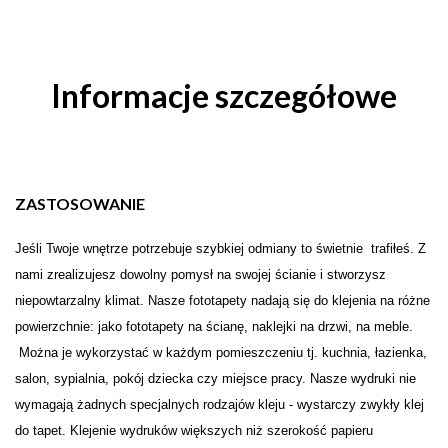
Informacje szczegółowe
ZASTOSOWANIE
Je
ś
li Twoje wn
ę
trze potrzebuje szybkiej odmiany to świetnie trafiłeś. Z
nami zrealizujesz dowolny pomysł na swojej
ś
cianie i stw
o
rzysz
niepowtarzalny klimat. Nasze fototapety nadają się do klejenia na różne
powierzchnie: jako fototapety na ścianę, naklejki na drzwi, na meble.
Można je wykorzystać w każdym pomieszczeniu tj. kuchnia, łazienka,
salon, sypialnia, pokój dziecka czy miejsce pracy. Nasze wydruki nie
wymagają żadnych specjalnych rodzajów kleju - wystarczy zwykły klej
do tapet. Klejenie wydruków większych niż szerokość papieru