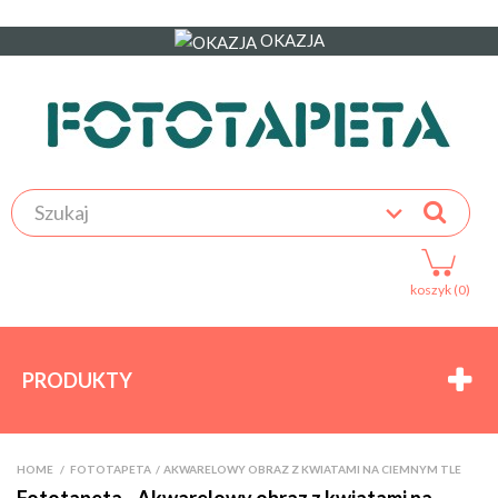
OKAZJA
koszyk (0)
PRODUKTY
HOME
>
FOTOTAPETA
>
AKWARELOWY OBRAZ Z KWIATAMI NA CIEMNYM TLE
Fototapeta - Akwarelowy obraz z kwiatami na