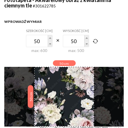
ciemnym tle
#301622785
WPROWADŹ WYMIAR
SZEROKOŚĆ [CM]
WYSOKOŚĆ [CM]
max:
600
max:
500
50
cm
cm
50