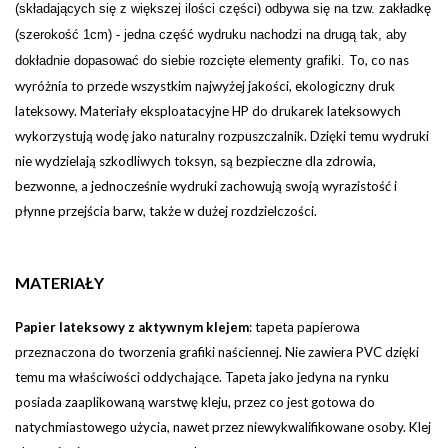
(składających się z większej ilości części) odbywa się na tzw. zakładkę
(szerokość 1cm) - jedna część wydruku nachodzi na drugą tak, aby
To, co nas
dokładnie dopasować do siebie rozcięte elementy grafiki.
wyróżnia to przede wszystkim najwyżej jakości, ekologiczny druk
lateksowy. Materiały eksploatacyjne HP do drukarek lateksowych
wykorzystują wodę jako naturalny rozpuszczalnik. Dzięki temu wydruki
nie wydzielają szkodliwych toksyn, są bezpieczne dla zdrowia,
bezwonne, a jednocześnie wydruki zachowują swoją wyrazistość i
płynne przejścia barw, także w dużej rozdzielczości.
MATERIAŁY
Papier lateksowy z aktywnym klejem
:
tapeta papierowa
przeznaczona do tworzenia grafiki naściennej. Nie zawiera PVC dzięki
temu ma właściwości oddychające. Tapeta jako jedyna na rynku
posiada zaaplikowaną warstwę kleju, przez co jest gotowa do
natychmiastowego użycia, nawet przez niewykwalifikowane osoby. Klej