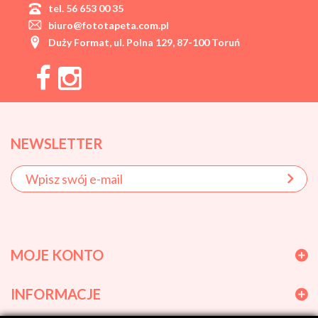
tel. 56 653 00 35
biuro@fototapeta.com.pl
Duży Format, ul. Polna 129, 87-100 Toruń
NEWSLETTER
MOJE KONTO
INFORMACJE