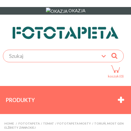
OKAZJA
koszyk (0)
PRODUKTY
HOME
>
FOTOTAPETA
>
TEMAT
>
FOTOTAPETA MOSTY
>
TORUŃ, MOST GEN
ELŻBIETY ZAWACKIEJ