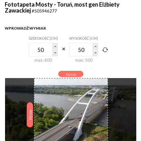
Fototapeta Mosty - Toruń, most gen Elżbiety
Zawackiej
#505946277
WPROWADŹ WYMIAR
SZEROKOŚĆ [CM]
WYSOKOŚĆ [CM]
max:
600
max:
500
50
cm
cm
50