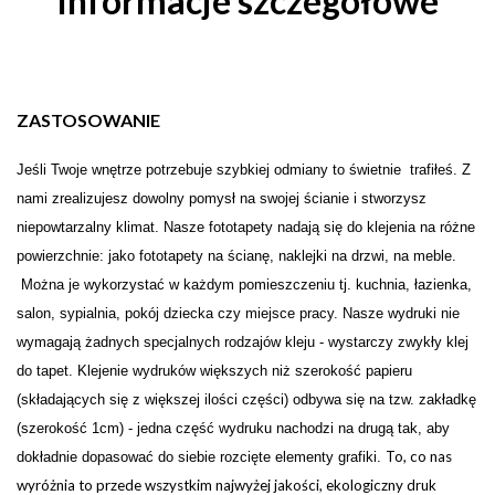
Informacje szczegółowe
ZASTOSOWANIE
Je
ś
li Twoje wn
ę
trze potrzebuje szybkiej odmiany to świetnie trafiłeś. Z
nami zrealizujesz dowolny pomysł na swojej
ś
cianie i stw
o
rzysz
niepowtarzalny klimat. Nasze fototapety nadają się do klejenia na różne
powierzchnie: jako fototapety na ścianę, naklejki na drzwi, na meble.
Można je wykorzystać w każdym pomieszczeniu tj. kuchnia, łazienka,
salon, sypialnia, pokój dziecka czy miejsce pracy. Nasze wydruki nie
wymagają żadnych specjalnych rodzajów kleju - wystarczy zwykły klej
do tapet. Klejenie wydruków większych niż szerokość papieru
(składających się z większej ilości części) odbywa się na tzw. zakładkę
(szerokość 1cm) - jedna część wydruku nachodzi na drugą tak, aby
To, co nas
dokładnie dopasować do siebie rozcięte elementy grafiki.
wyróżnia to przede wszystkim najwyżej jakości, ekologiczny druk