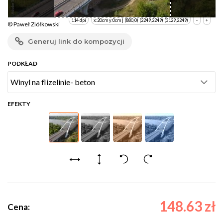
114 dpi
x:20cm y:0cm | (880,0) (2249,2249) (3129,2249)
-
+
© Paweł Ziółkowski
Generuj link do kompozycji
PODKŁAD
EFEKTY
148.63 zł
Cena: