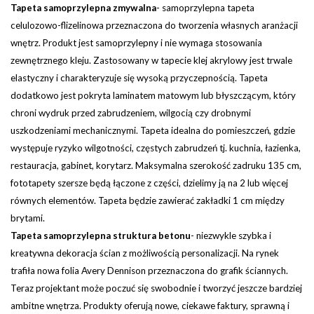
Tapeta samoprzylepna zmywalna
-
samoprzylepna tapeta
celulozowo-flizelinowa przeznaczona do tworzenia własnych aranżacji
wnętrz. Produkt jest samoprzylepny i nie wymaga stosowania
zewnętrznego kleju. Zastosowany w tapecie klej akrylowy jest trwale
elastyczny i charakteryzuje się wysoką przyczepnością. Tapeta
dodatkowo jest pokryta laminatem matowym lub błyszczącym, który
chroni wydruk przed zabrudzeniem, wilgocią czy drobnymi
uszkodzeniami mechanicznymi. Tapeta idealna do pomieszczeń, gdzie
występuje ryzyko wilgotności, częstych zabrudzeń tj. kuchnia, łazienka,
restauracja, gabinet, korytarz.
Maksymalna szerokość zadruku 135 cm,
fototapety szersze będą łączone z części, dzielimy ją na 2 lub więcej
równych elementów. Tapeta będzie zawierać zakładki 1 cm między
brytami.
Tapeta samoprzylepna struktura betonu
- niezwykle szybka i
kreatywna dekoracja ścian z możliwością personalizacji. Na rynek
trafiła nowa folia Avery Dennison przeznaczona do grafik ściannych.
Teraz projektant może poczuć się swobodnie i tworzyć jeszcze bardziej
ambitne wnętrza. Produkty oferują nowe, ciekawe faktury, sprawną i