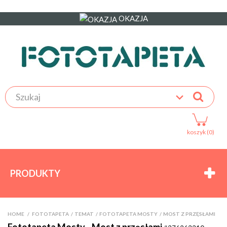
OKAZJA
koszyk (0)
PRODUKTY
HOME
>
FOTOTAPETA
>
TEMAT
>
FOTOTAPETA MOSTY
>
MOST Z PRZĘSŁAMI
Fototapeta Mosty - Most z przęsłami