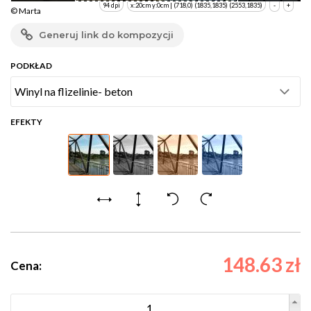
94 dpi
x:20cm y:0cm | (718,0) (1835,1835) (2553,1835)
-
+
© Marta
Generuj link do kompozycji
PODKŁAD
EFEKTY
148.63 zł
Cena: