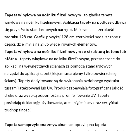
Tapeta winylowa na nośniku flizelinowym
-
to gładka tapeta
winylowa na nośniku flizelinowym. Aplikacja tapety na podłoże odbywa
się przy użyciu standardowych narzędzi.
Maksymalna szerokość
zadruku 128 cm. Grafiki powyżej 128 cm szerokości będą łączone z
części, dzielimy ją na 2 lub więcej równych elementów.
Tapeta winylowa na nośniku flizelinowym ze strukturą betonu lub
płótna
- tepety winylowe na nośniku flizelinowym, przeznaczone do
aplikacji na wewnętrznych ścianach za pomocą standardowych
narzędzi do aplikacji tapet ( klejem smarujemy tylko powierzchnię
ściany). Tapety dedykowane są do wykonania ozdobnego wydruku
tuszami lateksowymi lub UV. Produkt zapewniają fotograficzną jakość
druku oraz wysoką odporność na promieniowanie UV. Tapety
posiadają deklarację użytkowania, atest higieniczny oraz certyfikat
trudnopalności.
Tapeta samoprzylepna zmywalna
-
samoprzylepna tapeta