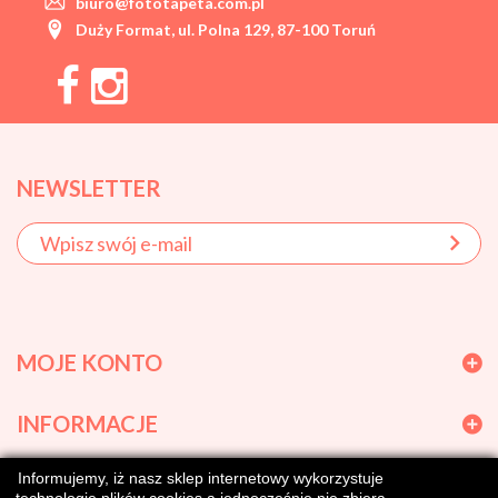
biuro@fototapeta.com.pl
Duży Format, ul. Polna 129, 87-100 Toruń
NEWSLETTER
MOJE KONTO
INFORMACJE
Informujemy, iż nasz sklep internetowy wykorzystuje
GODZINY OTWARCIA