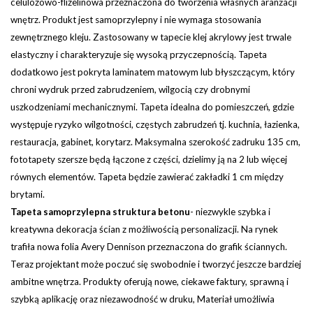
celulozowo-flizelinowa przeznaczona do tworzenia własnych aranżacji
wnętrz. Produkt jest samoprzylepny i nie wymaga stosowania
zewnętrznego kleju. Zastosowany w tapecie klej akrylowy jest trwale
elastyczny i charakteryzuje się wysoką przyczepnością. Tapeta
dodatkowo jest pokryta laminatem matowym lub błyszczącym, który
chroni wydruk przed zabrudzeniem, wilgocią czy drobnymi
uszkodzeniami mechanicznymi. Tapeta idealna do pomieszczeń, gdzie
występuje ryzyko wilgotności, częstych zabrudzeń tj. kuchnia, łazienka,
restauracja, gabinet, korytarz.
Maksymalna szerokość zadruku 135 cm,
fototapety szersze będą łączone z części, dzielimy ją na 2 lub więcej
równych elementów. Tapeta będzie zawierać zakładki 1 cm między
brytami.
Tapeta samoprzylepna struktura betonu
- niezwykle szybka i
kreatywna dekoracja ścian z możliwością personalizacji. Na rynek
trafiła nowa folia Avery Dennison przeznaczona do grafik ściannych.
Teraz projektant może poczuć się swobodnie i tworzyć jeszcze bardziej
ambitne wnętrza. Produkty oferują nowe, ciekawe faktury, sprawną i
szybką aplikację oraz niezawodność w druku, Materiał umożliwia