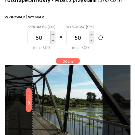
#376263310
WPROWADŹ WYMIAR
SZEROKOŚĆ [CM]
WYSOKOŚĆ [CM]
max:
600
max:
500
50
cm
cm
50