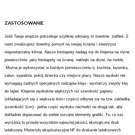
ZASTOSOWANIE
Je
ś
li Twoje wn
ę
trze potrzebuje szybkiej odmiany to świetnie trafiłeś. Z
nami zrealizujesz dowolny pomysł na swojej
ś
cianie i stw
o
rzysz
niepowtarzalny klimat. Nasze fototapety nadają się do klejenia na różne
powierzchnie: jako fototapety na ścianę, naklejki na drzwi, na meble.
Można je wykorzystać w każdym pomieszczeniu tj. kuchnia, łazienka,
salon, sypialnia, pokój dziecka czy miejsce pracy. Nasze wydruki nie
wymagają żadnych specjalnych rodzajów kleju - wystarczy zwykły klej
do tapet. Klejenie wydruków większych niż szerokość papieru
(składających się z większej ilości części) odbywa się na tzw. zakładkę
(szerokość 1cm) - jedna część wydruku nachodzi na drugą tak, aby
To, co nas
dokładnie dopasować do siebie rozcięte elementy grafiki.
wyróżnia to przede wszystkim najwyżej jakości, ekologiczny druk
lateksowy. Materiały eksploatacyjne HP do drukarek lateksowych