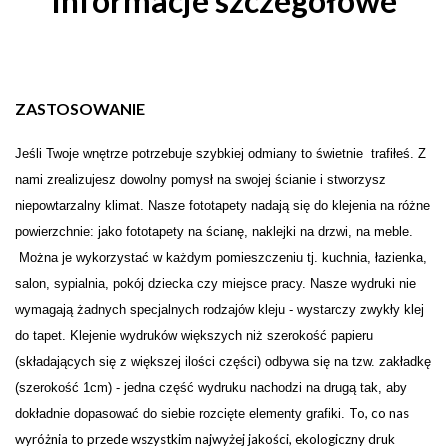
Informacje szczegółowe
ZASTOSOWANIE
Je
ś
li Twoje wn
ę
trze potrzebuje szybkiej odmiany to świetnie trafiłeś. Z
nami zrealizujesz dowolny pomysł na swojej
ś
cianie i stw
o
rzysz
niepowtarzalny klimat. Nasze fototapety nadają się do klejenia na różne
powierzchnie: jako fototapety na ścianę, naklejki na drzwi, na meble.
Można je wykorzystać w każdym pomieszczeniu tj. kuchnia, łazienka,
salon, sypialnia, pokój dziecka czy miejsce pracy. Nasze wydruki nie
wymagają żadnych specjalnych rodzajów kleju - wystarczy zwykły klej
do tapet. Klejenie wydruków większych niż szerokość papieru
(składających się z większej ilości części) odbywa się na tzw. zakładkę
(szerokość 1cm) - jedna część wydruku nachodzi na drugą tak, aby
To, co nas
dokładnie dopasować do siebie rozcięte elementy grafiki.
wyróżnia to przede wszystkim najwyżej jakości, ekologiczny druk