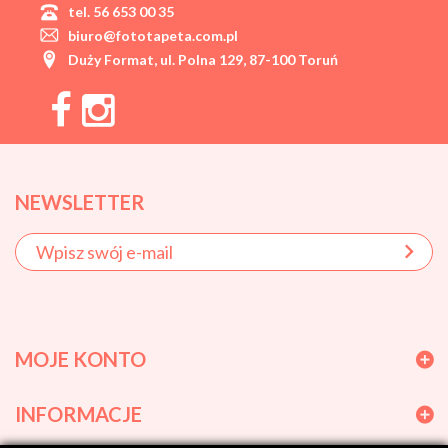
tel. 56 653 00 35
biuro@fototapeta.com.pl
Duży Format, ul. Polna 129, 87-100 Toruń
NEWSLETTER
MOJE KONTO
INFORMACJE