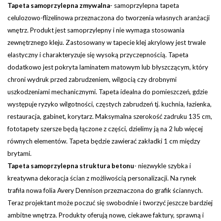
Tapeta samoprzylepna zmywalna
-
samoprzylepna tapeta
celulozowo-flizelinowa przeznaczona do tworzenia własnych aranżacji
wnętrz. Produkt jest samoprzylepny i nie wymaga stosowania
zewnętrznego kleju. Zastosowany w tapecie klej akrylowy jest trwale
elastyczny i charakteryzuje się wysoką przyczepnością. Tapeta
dodatkowo jest pokryta laminatem matowym lub błyszczącym, który
chroni wydruk przed zabrudzeniem, wilgocią czy drobnymi
uszkodzeniami mechanicznymi. Tapeta idealna do pomieszczeń, gdzie
występuje ryzyko wilgotności, częstych zabrudzeń tj. kuchnia, łazienka,
restauracja, gabinet, korytarz.
Maksymalna szerokość zadruku 135 cm,
fototapety szersze będą łączone z części, dzielimy ją na 2 lub więcej
równych elementów. Tapeta będzie zawierać zakładki 1 cm między
brytami.
Tapeta samoprzylepna struktura betonu
- niezwykle szybka i
kreatywna dekoracja ścian z możliwością personalizacji. Na rynek
trafiła nowa folia Avery Dennison przeznaczona do grafik ściannych.
Teraz projektant może poczuć się swobodnie i tworzyć jeszcze bardziej
ambitne wnętrza. Produkty oferują nowe, ciekawe faktury, sprawną i