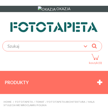
OKAZJA
koszyk (0)
PRODUKTY
HOME
>
FOTOTAPETA
>
TEMAT
>
FOTOTAPETA ARCHITEKTURA
>
HALA
STULECIA WE WROCLAWIU POLSKA