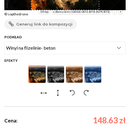
155 dpi
x:20cm y:0cm | (1203,0) (3072,3072) (4274,3072)
-
+
© sopthedrone
Generuj link do kompozycji
PODKŁAD
EFEKTY
148.63 zł
Cena: