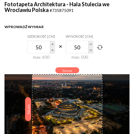
Fototapeta Architektura - Hala Stulecia we
Wroclawiu Polska
#735875091
WPROWADŹ WYMIAR
SZEROKOŚĆ [CM]
WYSOKOŚĆ [CM]
max:
600
max:
500
50
cm
cm
50