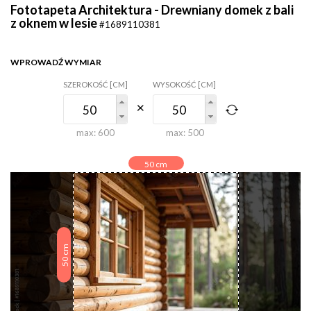
Fototapeta Architektura - Drewniany domek z bali
z oknem w lesie
#1689110381
WPROWADŹ WYMIAR
SZEROKOŚĆ [CM]
WYSOKOŚĆ [CM]
max:
600
max:
500
50
cm
cm
50