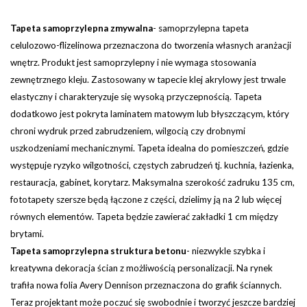
Tapeta samoprzylepna zmywalna
-
samoprzylepna tapeta
celulozowo-flizelinowa przeznaczona do tworzenia własnych aranżacji
wnętrz. Produkt jest samoprzylepny i nie wymaga stosowania
zewnętrznego kleju. Zastosowany w tapecie klej akrylowy jest trwale
elastyczny i charakteryzuje się wysoką przyczepnością. Tapeta
dodatkowo jest pokryta laminatem matowym lub błyszczącym, który
chroni wydruk przed zabrudzeniem, wilgocią czy drobnymi
uszkodzeniami mechanicznymi. Tapeta idealna do pomieszczeń, gdzie
występuje ryzyko wilgotności, częstych zabrudzeń tj. kuchnia, łazienka,
restauracja, gabinet, korytarz.
Maksymalna szerokość zadruku 135 cm,
fototapety szersze będą łączone z części, dzielimy ją na 2 lub więcej
równych elementów. Tapeta będzie zawierać zakładki 1 cm między
brytami.
Tapeta samoprzylepna struktura betonu
- niezwykle szybka i
kreatywna dekoracja ścian z możliwością personalizacji. Na rynek
trafiła nowa folia Avery Dennison przeznaczona do grafik ściannych.
Teraz projektant może poczuć się swobodnie i tworzyć jeszcze bardziej