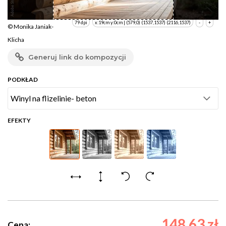
79 dpi
x:19cm y:0cm | (579,0) (1537,1537) (2116,1537)
-
+
© Monika Janiak-
Klicha
Generuj link do kompozycji
PODKŁAD
EFEKTY
148.63 zł
Cena: