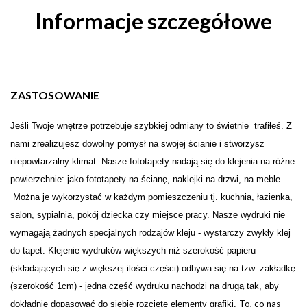
Informacje szczegółowe
ZASTOSOWANIE
Je
ś
li Twoje wn
ę
trze potrzebuje szybkiej odmiany to świetnie trafiłeś. Z
nami zrealizujesz dowolny pomysł na swojej
ś
cianie i stw
o
rzysz
niepowtarzalny klimat. Nasze fototapety nadają się do klejenia na różne
powierzchnie: jako fototapety na ścianę, naklejki na drzwi, na meble.
Można je wykorzystać w każdym pomieszczeniu tj. kuchnia, łazienka,
salon, sypialnia, pokój dziecka czy miejsce pracy. Nasze wydruki nie
wymagają żadnych specjalnych rodzajów kleju - wystarczy zwykły klej
do tapet. Klejenie wydruków większych niż szerokość papieru
(składających się z większej ilości części) odbywa się na tzw. zakładkę
(szerokość 1cm) - jedna część wydruku nachodzi na drugą tak, aby
To, co nas
dokładnie dopasować do siebie rozcięte elementy grafiki.