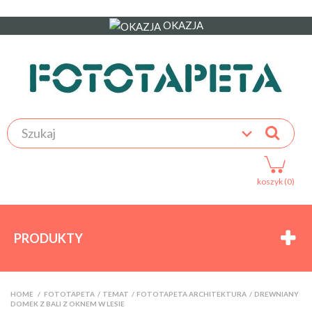
OKAZJA
koszyk (0)
PRODUKTY
HOME
>
FOTOTAPETA
>
TEMAT
>
FOTOTAPETA ARCHITEKTURA
>
DREWNIANY
DOMEK Z BALI Z OKNEM W LESIE