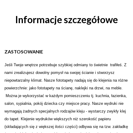
Informacje szczegółowe
ZASTOSOWANIE
Je
ś
li Twoje wn
ę
trze potrzebuje szybkiej odmiany to świetnie trafiłeś. Z
nami zrealizujesz dowolny pomysł na swojej
ś
cianie i stw
o
rzysz
niepowtarzalny klimat. Nasze fototapety nadają się do klejenia na różne
powierzchnie: jako fototapety na ścianę, naklejki na drzwi, na meble.
Można je wykorzystać w każdym pomieszczeniu tj. kuchnia, łazienka,
salon, sypialnia, pokój dziecka czy miejsce pracy. Nasze wydruki nie
wymagają żadnych specjalnych rodzajów kleju - wystarczy zwykły klej
do tapet. Klejenie wydruków większych niż szerokość papieru
(składających się z większej ilości części) odbywa się na tzw. zakładkę