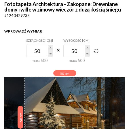
Fototapeta Architektura - Zakopane: Drewniane
domy i wille w zimowy wieczór z dużą ilością śniegu
#1240429733
WPROWADŹ WYMIAR
SZEROKOŚĆ [CM]
WYSOKOŚĆ [CM]
max:
600
max:
500
50
cm
cm
50