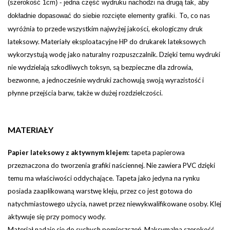
(szerokość 1cm) - jedna część wydruku nachodzi na drugą tak, aby
To, co nas
dokładnie dopasować do siebie rozcięte elementy grafiki.
wyróżnia to przede wszystkim najwyżej jakości, ekologiczny druk
lateksowy. Materiały eksploatacyjne HP do drukarek lateksowych
wykorzystują wodę jako naturalny rozpuszczalnik. Dzięki temu wydruki
nie wydzielają szkodliwych toksyn, są bezpieczne dla zdrowia,
bezwonne, a jednocześnie wydruki zachowują swoją wyrazistość i
płynne przejścia barw, także w dużej rozdzielczości.
MATERIAŁY
Papier lateksowy z aktywnym klejem
:
tapeta papierowa
przeznaczona do tworzenia grafiki naściennej. Nie zawiera PVC dzięki
temu ma właściwości oddychające. Tapeta jako jedyna na rynku
posiada zaaplikowaną warstwę kleju, przez co jest gotowa do
natychmiastowego użycia, nawet przez niewykwalifikowane osoby. Klej
aktywuje się przy pomocy wody.
Materiał nadaje się do suchych pomieszczeń. Maksymalna szerokość