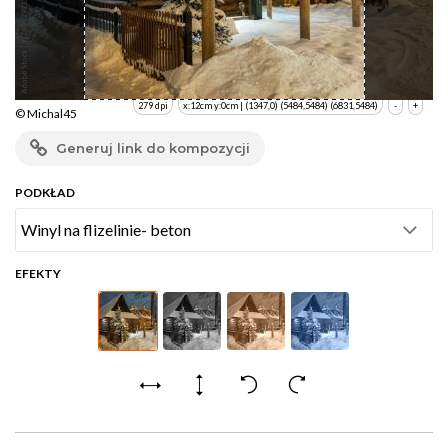
279 dpi
x:12cm y:0cm | (1347,0) (5484,5484) (6831,5484)
-
+
© Michal45
Generuj link do kompozycji
PODKŁAD
EFEKTY