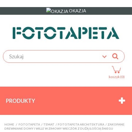
OKAZJA
koszyk (0)
PRODUKTY
HOME
>
FOTOTAPETA
>
TEMAT
>
FOTOTAPETA ARCHITEKTURA
>
ZAKOPANE:
DREWNIANE DOMY I WILLE W ZIMOWY WIECZÓR Z DUŻĄ ILOŚCIĄ ŚNIEGU