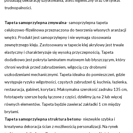
posiadają deklarację użytkowania, atest higieniczny oraz certyfikat
trudnopalności.
Tapeta samoprzylepna zmywalna
-
samoprzylepna tapeta
celulozowo-flizelinowa przeznaczona do tworzenia własnych aranżacji
wnętrz. Produkt jest samoprzylepny i nie wymaga stosowania
zewnętrznego kleju. Zastosowany w tapecie klej akrylowy jest trwale
elastyczny i charakteryzuje się wysoką przyczepnością. Tapeta
dodatkowo jest pokryta laminatem matowym lub błyszczącym, który
chroni wydruk przed zabrudzeniem, wilgocią czy drobnymi
uszkodzeniami mechanicznymi. Tapeta idealna do pomieszczeń, gdzie
występuje ryzyko wilgotności, częstych zabrudzeń tj. kuchnia, łazienka,
restauracja, gabinet, korytarz.
Maksymalna szerokość zadruku 135 cm,
fototapety szersze będą łączone z części, dzielimy ją na 2 lub więcej
równych elementów. Tapeta będzie zawierać zakładki 1 cm między
brytami.
Tapeta samoprzylepna struktura betonu
- niezwykle szybka i
kreatywna dekoracja ścian z możliwością personalizacji. Na rynek