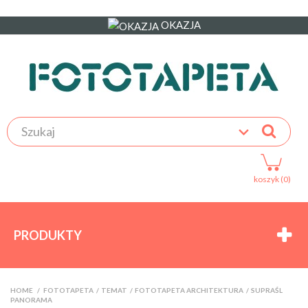
OKAZJA
koszyk (0)
PRODUKTY
HOME
>
FOTOTAPETA
>
TEMAT
>
FOTOTAPETA ARCHITEKTURA
>
SUPRAŚL
PANORAMA