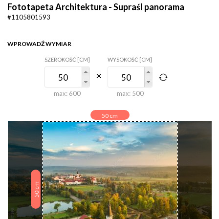
Fototapeta Architektura - Supraśl panorama
#1105801593
WPROWADŹ WYMIAR
SZEROKOŚĆ [CM]
WYSOKOŚĆ [CM]
max:
600
max:
500
50
cm
cm
50