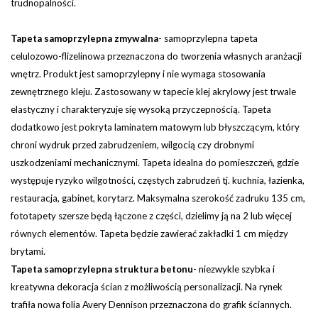
trudnopalności.
Tapeta samoprzylepna zmywalna
-
samoprzylepna tapeta
celulozowo-flizelinowa przeznaczona do tworzenia własnych aranżacji
wnętrz. Produkt jest samoprzylepny i nie wymaga stosowania
zewnętrznego kleju. Zastosowany w tapecie klej akrylowy jest trwale
elastyczny i charakteryzuje się wysoką przyczepnością. Tapeta
dodatkowo jest pokryta laminatem matowym lub błyszczącym, który
chroni wydruk przed zabrudzeniem, wilgocią czy drobnymi
uszkodzeniami mechanicznymi. Tapeta idealna do pomieszczeń, gdzie
występuje ryzyko wilgotności, częstych zabrudzeń tj. kuchnia, łazienka,
restauracja, gabinet, korytarz.
Maksymalna szerokość zadruku 135 cm,
fototapety szersze będą łączone z części, dzielimy ją na 2 lub więcej
równych elementów. Tapeta będzie zawierać zakładki 1 cm między
brytami.
Tapeta samoprzylepna struktura betonu
- niezwykle szybka i
kreatywna dekoracja ścian z możliwością personalizacji. Na rynek
trafiła nowa folia Avery Dennison przeznaczona do grafik ściannych.