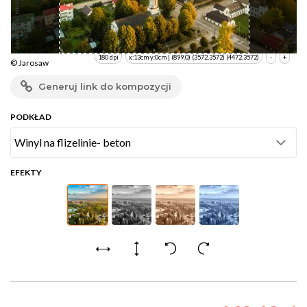
180 dpi
x:13cm y:0cm | (899,0) (3572,3572) (4472,3572)
-
+
© Jarosaw
Generuj link do kompozycji
PODKŁAD
EFEKTY