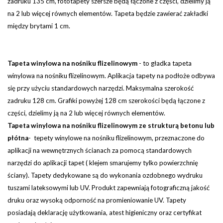
zadruku 135 cm, fototapety szersze będą łączone z części, dzielimy ją
na 2 lub więcej równych elementów.
Tapeta będzie zawierać zakładki
między brytami 1 cm.
Tapeta winylowa na nośniku flizelinowym
-
to gładka tapeta
winylowa na nośniku flizelinowym. Aplikacja tapety na podłoże odbywa
się przy użyciu standardowych narzędzi.
Maksymalna szerokość
zadruku 128 cm. Grafiki powyżej 128 cm szerokości będą łączone z
części, dzielimy ją na 2 lub więcej równych elementów.
Tapeta winylowa na nośniku flizelinowym ze strukturą betonu lub
płótna
- tepety winylowe na nośniku flizelinowym, przeznaczone do
aplikacji na wewnętrznych ścianach za pomocą standardowych
narzędzi do aplikacji tapet ( klejem smarujemy tylko powierzchnię
ściany). Tapety dedykowane są do wykonania ozdobnego wydruku
tuszami lateksowymi lub UV. Produkt zapewniają fotograficzną jakość
druku oraz wysoką odporność na promieniowanie UV. Tapety
posiadają deklarację użytkowania, atest higieniczny oraz certyfikat