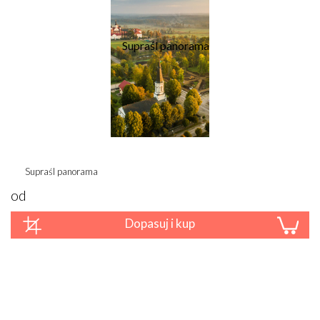
Supraśl panorama
od
Dopasuj i kup