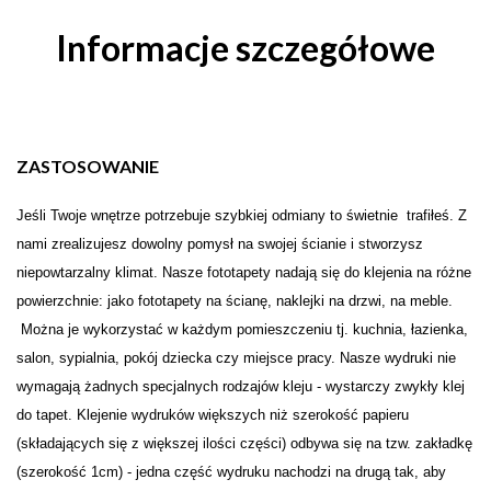
Informacje szczegółowe
ZASTOSOWANIE
Je
ś
li Twoje wn
ę
trze potrzebuje szybkiej odmiany to świetnie trafiłeś. Z
nami zrealizujesz dowolny pomysł na swojej
ś
cianie i stw
o
rzysz
niepowtarzalny klimat. Nasze fototapety nadają się do klejenia na różne
powierzchnie: jako fototapety na ścianę, naklejki na drzwi, na meble.
Można je wykorzystać w każdym pomieszczeniu tj. kuchnia, łazienka,
salon, sypialnia, pokój dziecka czy miejsce pracy. Nasze wydruki nie
wymagają żadnych specjalnych rodzajów kleju - wystarczy zwykły klej
do tapet. Klejenie wydruków większych niż szerokość papieru
(składających się z większej ilości części) odbywa się na tzw. zakładkę
(szerokość 1cm) - jedna część wydruku nachodzi na drugą tak, aby