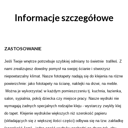
Informacje szczegółowe
ZASTOSOWANIE
Je
ś
li Twoje wn
ę
trze potrzebuje szybkiej odmiany to świetnie trafiłeś. Z
nami zrealizujesz dowolny pomysł na swojej
ś
cianie i stw
o
rzysz
niepowtarzalny klimat. Nasze fototapety nadają się do klejenia na różne
powierzchnie: jako fototapety na ścianę, naklejki na drzwi, na meble.
Można je wykorzystać w każdym pomieszczeniu tj. kuchnia, łazienka,
salon, sypialnia, pokój dziecka czy miejsce pracy. Nasze wydruki nie
wymagają żadnych specjalnych rodzajów kleju - wystarczy zwykły klej
do tapet. Klejenie wydruków większych niż szerokość papieru
(składających się z większej ilości części) odbywa się na tzw. zakładkę