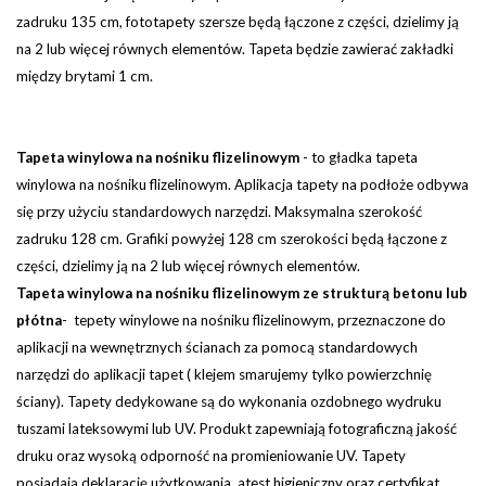
zadruku 135 cm, fototapety szersze będą łączone z części, dzielimy ją
na 2 lub więcej równych elementów.
Tapeta będzie zawierać zakładki
między brytami 1 cm.
Tapeta winylowa na nośniku flizelinowym
-
to gładka tapeta
winylowa na nośniku flizelinowym. Aplikacja tapety na podłoże odbywa
się przy użyciu standardowych narzędzi.
Maksymalna szerokość
zadruku 128 cm. Grafiki powyżej 128 cm szerokości będą łączone z
części, dzielimy ją na 2 lub więcej równych elementów.
Tapeta winylowa na nośniku flizelinowym ze strukturą betonu lub
płótna
- tepety winylowe na nośniku flizelinowym, przeznaczone do
aplikacji na wewnętrznych ścianach za pomocą standardowych
narzędzi do aplikacji tapet ( klejem smarujemy tylko powierzchnię
ściany). Tapety dedykowane są do wykonania ozdobnego wydruku
tuszami lateksowymi lub UV. Produkt zapewniają fotograficzną jakość
druku oraz wysoką odporność na promieniowanie UV. Tapety
posiadają deklarację użytkowania, atest higieniczny oraz certyfikat