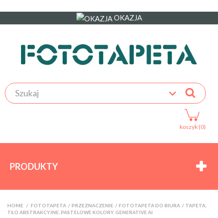
OKAZJA
koszyk (0)
PRODUKTY
HOME
>
FOTOTAPETA
>
PRZEZNACZENIE
>
FOTOTAPETA DO BIURA
>
TAPETA,
TŁO ABSTRAKCYJNE, PASTELOWE KOLORY. GENERATIVE AI