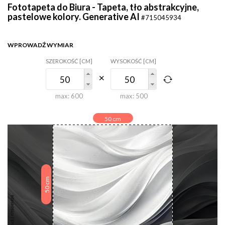
Fototapeta do Biura - Tapeta, tło abstrakcyjne,
pastelowe kolory. Generative AI
#715045934
WPROWADŹ WYMIAR
SZEROKOŚĆ [CM]
WYSOKOŚĆ [CM]
max:
600
max:
500
50
cm
cm
50