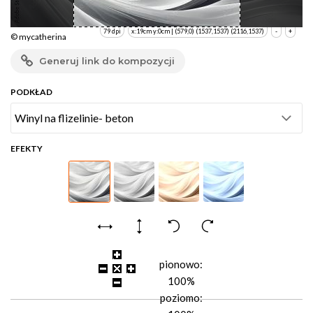
79 dpi
x:19cm y:0cm | (579,0) (1537,1537) (2116,1537)
-
+
© mycatherina
Generuj link do kompozycji
PODKŁAD
EFEKTY
pionowo:
100%
poziomo: