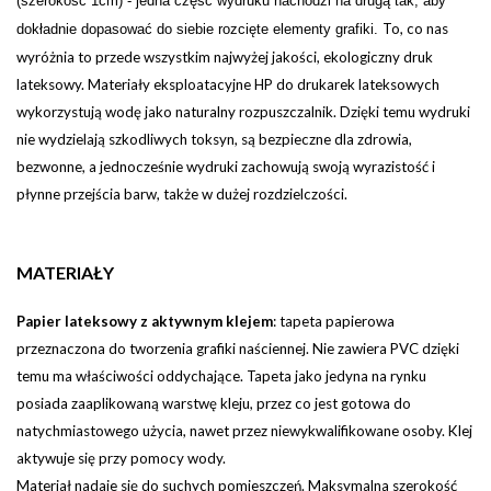
(szerokość 1cm) - jedna część wydruku nachodzi na drugą tak, aby
To, co nas
dokładnie dopasować do siebie rozcięte elementy grafiki.
wyróżnia to przede wszystkim najwyżej jakości, ekologiczny druk
lateksowy. Materiały eksploatacyjne HP do drukarek lateksowych
wykorzystują wodę jako naturalny rozpuszczalnik. Dzięki temu wydruki
nie wydzielają szkodliwych toksyn, są bezpieczne dla zdrowia,
bezwonne, a jednocześnie wydruki zachowują swoją wyrazistość i
płynne przejścia barw, także w dużej rozdzielczości.
MATERIAŁY
Papier lateksowy z aktywnym klejem
:
tapeta papierowa
przeznaczona do tworzenia grafiki naściennej. Nie zawiera PVC dzięki
temu ma właściwości oddychające. Tapeta jako jedyna na rynku
posiada zaaplikowaną warstwę kleju, przez co jest gotowa do
natychmiastowego użycia, nawet przez niewykwalifikowane osoby. Klej
aktywuje się przy pomocy wody.
Materiał nadaje się do suchych pomieszczeń. Maksymalna szerokość