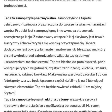
trudnopalności.
Tapeta samoprzylepna zmywalna
-
samoprzylepna tapeta
celulozowo-flizelinowa przeznaczona do tworzenia własnych aranżacji
wnętrz. Produkt jest samoprzylepny i nie wymaga stosowania
zewnętrznego kleju. Zastosowany w tapecie klej akrylowy jest trwale
elastyczny i charakteryzuje się wysoką przyczepnością. Tapeta
dodatkowo jest pokryta laminatem matowym lub błyszczącym, który
chroni wydruk przed zabrudzeniem, wilgocią czy drobnymi
uszkodzeniami mechanicznymi. Tapeta idealna do pomieszczeń, gdzie
występuje ryzyko wilgotności, częstych zabrudzeń tj. kuchnia, łazienka,
restauracja, gabinet, korytarz.
Maksymalna szerokość zadruku 135 cm,
fototapety szersze będą łączone z części, dzielimy ją na 2 lub więcej
równych elementów. Tapeta będzie zawierać zakładki 1 cm między
brytami.
Tapeta samoprzylepna struktura betonu
- niezwykle szybka i
kreatywna dekoracja ścian z możliwością personalizacji. Na rynek
trafiła nowa folia Avery Dennison przeznaczona do grafik ściannych.