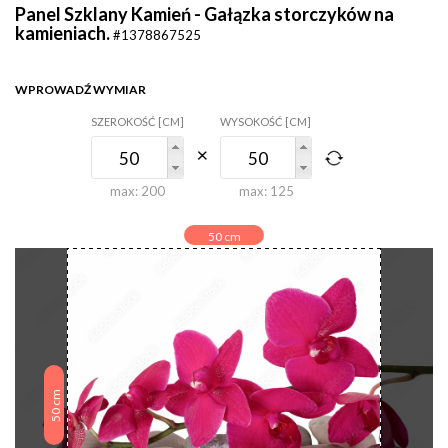
Panel Szklany Kamień - Gałązka storczyków na
kamieniach.
#1378867525
WPROWADŹ WYMIAR
SZEROKOŚĆ [CM]
WYSOKOŚĆ [CM]
max:
200
max:
125
50
cm
cm
50