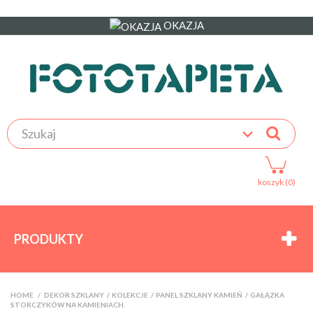
OKAZJA
koszyk (0)
PRODUKTY
HOME
>
DEKOR SZKLANY
>
KOLEKCJE
>
PANEL SZKLANY KAMIEŃ
>
GAŁĄZKA
STORCZYKÓW NA KAMIENIACH.