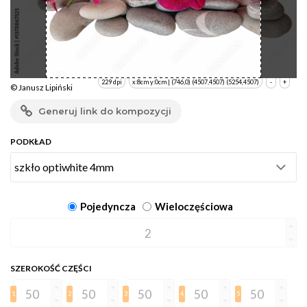
229 dpi
x:8cm y:0cm | (746,0) (4507,4507) (5254,4507)
-
+
© Janusz Lipiński
Generuj link do kompozycji
PODKŁAD
Pojedyncza
Wieloczęściowa
SZEROKOŚĆ CZĘŚCI
1
2
3
4
5