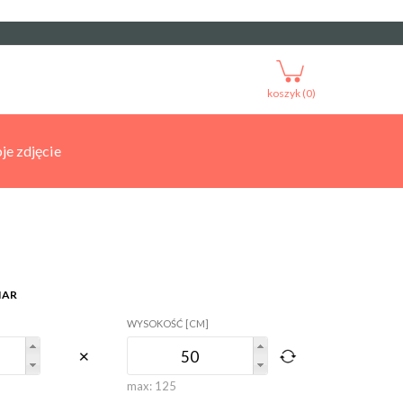
koszyk (0)
je zdjęcie
IAR
WYSOKOŚĆ [CM]
max:
125