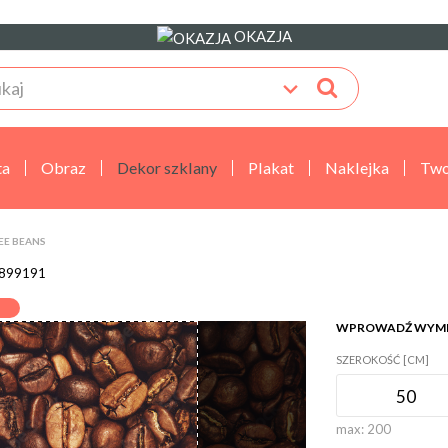
OKAZJA
ta
Obraz
Dekor szklany
Plakat
Naklejka
Two
EE BEANS
899191
WPROWADŹ WYM
SZEROKOŚĆ [CM]
max:
200