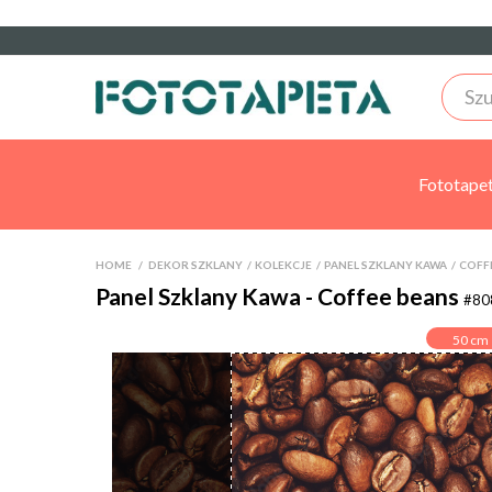
Fototape
HOME
>
DEKOR SZKLANY
>
KOLEKCJE
>
PANEL SZKLANY KAWA
>
COFF
Panel Szklany Kawa - Coffee beans
#80
50
cm