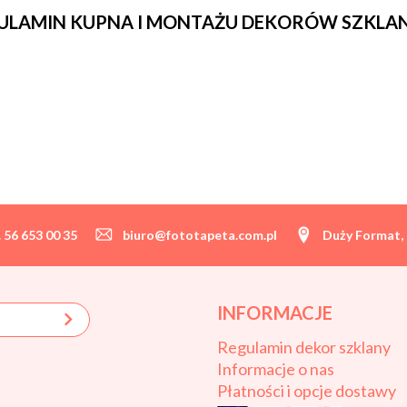
ULAMIN KUPNA I MONTAŻU DEKORÓW SZKLA
. 56 653 00 35
biuro@fototapeta.com.pl
Duży Format, 
INFORMACJE
Regulamin dekor szklany
Informacje o nas
Płatności i opcje dostawy