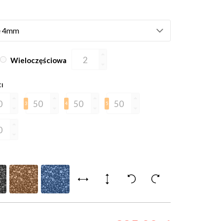
Wieloczęściowa
CI
3
4
5