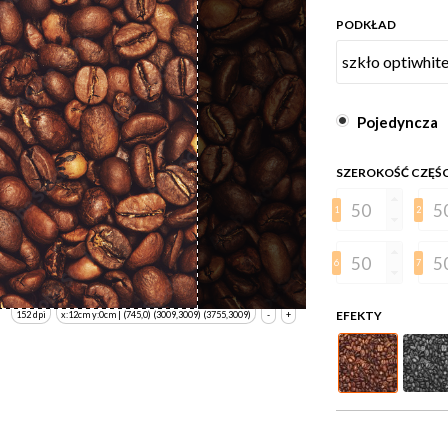
PODKŁAD
Pojedyncza
SZEROKOŚĆ CZĘŚ
1
2
6
7
EFEKTY
152 dpi
x:12cm y:0cm | (745,0) (3009,3009) (3755,3009)
-
+