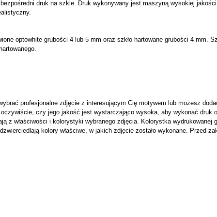
 bezpośredni druk na szkle. Druk wykonywany jest maszyną wysokiej jakości na
ealistyczny.
ione optowhite grubości 4 lub 5 mm oraz szkło hartowane grubości 4 mm. S
 hartowanego.
brać profesjonalne zdjęcie z interesującym Cię motywem lub możesz dodać w
oczywiście, czy jego jakość jest wystarczająco wysoka, aby wykonać druk o
ają z właściwości i kolorystyki wybranego zdjęcia. Kolorystka wydrukowanej 
dzwierciedlają kolory właściwe, w jakich zdjęcie zostało wykonane. Przed za