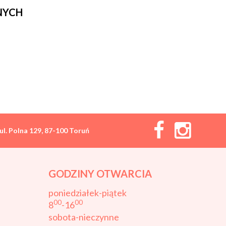
NYCH
ul. Polna 129, 87-100 Toruń
GODZINY OTWARCIA
poniedziałek-piątek
00
00
8
-16
sobota-nieczynne