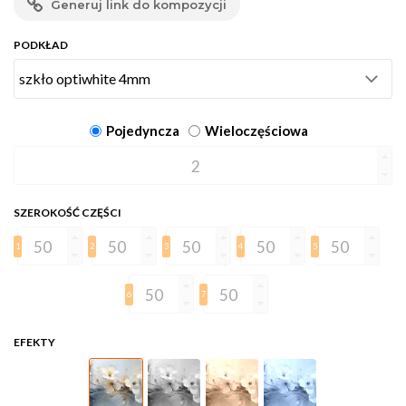
Generuj link do kompozycji
PODKŁAD
Pojedyncza
Wieloczęściowa
SZEROKOŚĆ CZĘŚCI
1
2
3
4
5
6
7
EFEKTY