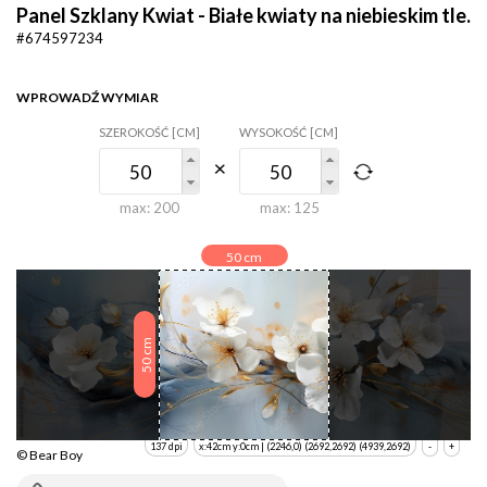
Panel Szklany Kwiat - Białe kwiaty na niebieskim tle.
#674597234
WPROWADŹ WYMIAR
SZEROKOŚĆ [CM]
WYSOKOŚĆ [CM]
max:
200
max:
125
50
cm
cm
50
137 dpi
x:42cm y:0cm | (2246,0) (2692,2692) (4939,2692)
-
+
© Bear Boy