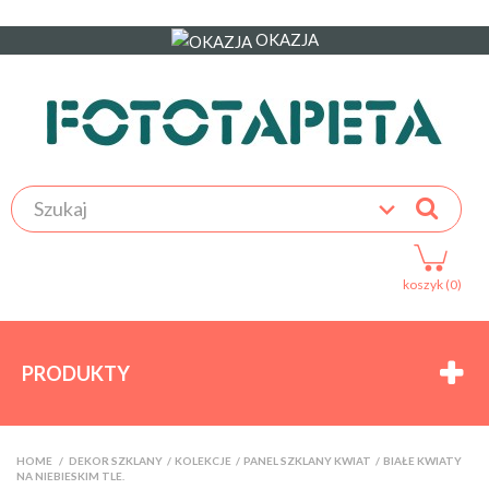
OKAZJA
koszyk (0)
PRODUKTY
HOME
>
DEKOR SZKLANY
>
KOLEKCJE
>
PANEL SZKLANY KWIAT
>
BIAŁE KWIATY
NA NIEBIESKIM TLE.