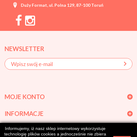
Duży Format, ul. Polna 129, 87-100 Toruń
NEWSLETTER
MOJE KONTO
INFORMACJE
Informujemy, iż nasz sklep internetowy wykorzystuje
GODZINY OTWARCIA
technologię plików cookies a jednocześnie nie zbiera