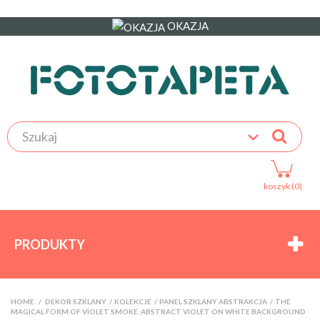
OKAZJA
koszyk (0)
PRODUKTY
HOME
>
DEKOR SZKLANY
>
KOLEKCJE
>
PANEL SZKLANY ABSTRAKCJA
>
THE
MAGICAL FORM OF VIOLET SMOKE. ABSTRACT VIOLET ON WHITE BACKGROUND