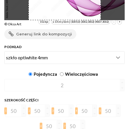
152 dpi
x:17cm y:0cm | (1005,0) (3002,3002) (4007,3002)
-
+
© Oksa Art
Generuj link do kompozycji
PODKŁAD
Pojedyncza
Wieloczęściowa
SZEROKOŚĆ CZĘŚCI
1
2
3
4
5
6
7