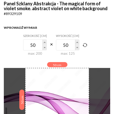
Panel Szklany Abstrakcja - The magical form of
violet smoke. abstract violet on white background
#89329109
WPROWADŹ WYMIAR
SZEROKOŚĆ [CM]
WYSOKOŚĆ [CM]
max:
200
max:
125
50
cm
cm
50