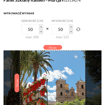
#525134274
WPROWADŹ WYMIAR
SZEROKOŚĆ [CM]
WYSOKOŚĆ [CM]
max:
200
max:
125
50
cm
cm
50