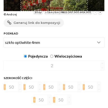
201 dpi
x:13cm y:0cm | (988,0) (3937,3937) (4924,3937)
-
+
© Andrzej
Generuj link do kompozycji
PODKŁAD
Pojedyncza
Wieloczęściowa
SZEROKOŚĆ CZĘŚCI
1
2
3
4
5
6
7