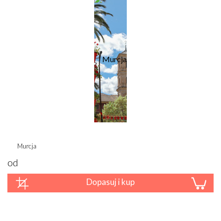
Murcja
od
Dopasuj i kup