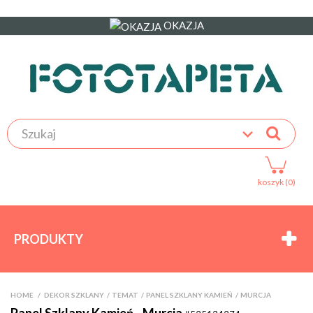
OKAZJA
koszyk (0)
PRODUKTY
HOME
>
DEKOR SZKLANY
>
TEMAT
>
PANEL SZKLANY KAMIEŃ
>
MURCJA
Panel Szklany Kamień - Murcja