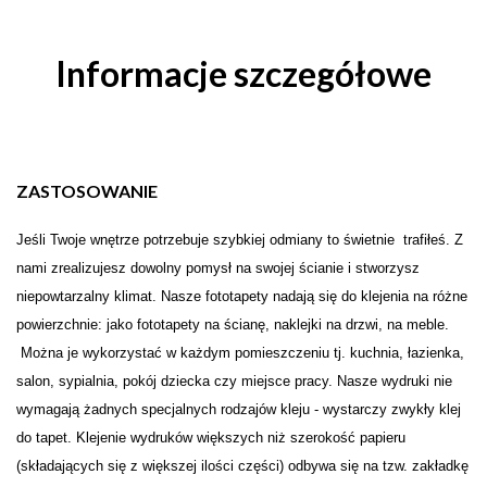
Informacje szczegółowe
ZASTOSOWANIE
Je
ś
li Twoje wn
ę
trze potrzebuje szybkiej odmiany to świetnie trafiłeś. Z
nami zrealizujesz dowolny pomysł na swojej
ś
cianie i stw
o
rzysz
niepowtarzalny klimat. Nasze fototapety nadają się do klejenia na różne
powierzchnie: jako fototapety na ścianę, naklejki na drzwi, na meble.
Można je wykorzystać w każdym pomieszczeniu tj. kuchnia, łazienka,
salon, sypialnia, pokój dziecka czy miejsce pracy. Nasze wydruki nie
wymagają żadnych specjalnych rodzajów kleju - wystarczy zwykły klej
do tapet. Klejenie wydruków większych niż szerokość papieru
(składających się z większej ilości części) odbywa się na tzw. zakładkę