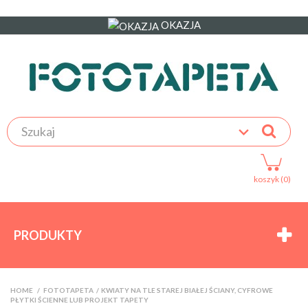
OKAZJA
koszyk (0)
PRODUKTY
HOME
>
FOTOTAPETA
>
KWIATY NA TLE STAREJ BIAŁEJ ŚCIANY, CYFROWE
PŁYTKI ŚCIENNE LUB PROJEKT TAPETY