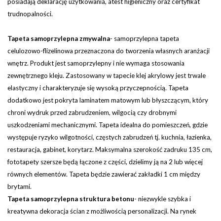
posiadają deklarację użytkowania, atest higieniczny oraz certyfikat
trudnopalności.
Tapeta samoprzylepna zmywalna
-
samoprzylepna tapeta
celulozowo-flizelinowa przeznaczona do tworzenia własnych aranżacji
wnętrz. Produkt jest samoprzylepny i nie wymaga stosowania
zewnętrznego kleju. Zastosowany w tapecie klej akrylowy jest trwale
elastyczny i charakteryzuje się wysoką przyczepnością. Tapeta
dodatkowo jest pokryta laminatem matowym lub błyszczącym, który
chroni wydruk przed zabrudzeniem, wilgocią czy drobnymi
uszkodzeniami mechanicznymi. Tapeta idealna do pomieszczeń, gdzie
występuje ryzyko wilgotności, częstych zabrudzeń tj. kuchnia, łazienka,
restauracja, gabinet, korytarz.
Maksymalna szerokość zadruku 135 cm,
fototapety szersze będą łączone z części, dzielimy ją na 2 lub więcej
równych elementów. Tapeta będzie zawierać zakładki 1 cm między
brytami.
Tapeta samoprzylepna struktura betonu
- niezwykle szybka i
kreatywna dekoracja ścian z możliwością personalizacji. Na rynek