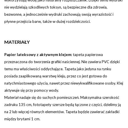
wykorzystują wodę jako naturalny rozpuszczalnik. Dzięki temu wydruki
nie wydzielają szkodliwych toksyn, są bezpieczne dla zdrowia,
bezwonne, a jednocześnie wydruki zachowują swoją wyrazistość i
płynne przejścia barw, także w dużej rozdzielczości.
MATERIAŁY
Papier lateksowy z aktywnym klejem
:
tapeta papierowa
przeznaczona do tworzenia grafiki naściennej. Nie zawiera PVC dzięki
temu ma właściwości oddychające. Tapeta jako jedyna na rynku
posiada zaaplikowaną warstwę kleju, przez co jest gotowa do
natychmiastowego użycia, nawet przez niewykwalifikowane osoby. Klej
aktywuje się przy pomocy wody.
Materiał nadaje się do suchych pomieszczeń. Maksymalna szerokość
zadruku 135 cm, fototapety szersze będą łączone z części, dzielimy ją
na 2 lub więcej równych elementów.
Tapeta będzie zawierać zakładki
między brytami 1 cm.