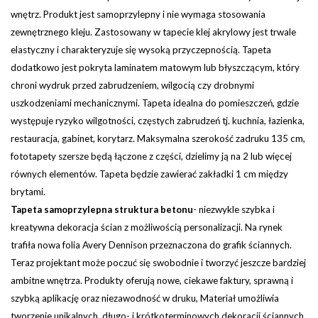
wnętrz. Produkt jest samoprzylepny i nie wymaga stosowania
zewnętrznego kleju. Zastosowany w tapecie klej akrylowy jest trwale
elastyczny i charakteryzuje się wysoką przyczepnością. Tapeta
dodatkowo jest pokryta laminatem matowym lub błyszczącym, który
chroni wydruk przed zabrudzeniem, wilgocią czy drobnymi
uszkodzeniami mechanicznymi. Tapeta idealna do pomieszczeń, gdzie
występuje ryzyko wilgotności, częstych zabrudzeń tj. kuchnia, łazienka,
restauracja, gabinet, korytarz.
Maksymalna szerokość zadruku 135 cm,
fototapety szersze będą łączone z części, dzielimy ją na 2 lub więcej
równych elementów. Tapeta będzie zawierać zakładki 1 cm między
brytami.
Tapeta samoprzylepna struktura betonu
- niezwykle szybka i
kreatywna dekoracja ścian z możliwością personalizacji. Na rynek
trafiła nowa folia Avery Dennison przeznaczona do grafik ściannych.
Teraz projektant może poczuć się swobodnie i tworzyć jeszcze bardziej
ambitne wnętrza. Produkty oferują nowe, ciekawe faktury, sprawną i
szybką aplikację oraz niezawodność w druku, Materiał umożliwia
tworzenie unikalnych, długo- i krótkoterminowych dekoracji ściannych