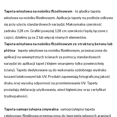
Tapeta winylowa na nośniku flizelinowym
-
to gładka tapeta
winylowa na nośniku flizelinowym. Aplikacja tapety na podłoże odbywa
się przy użyciu standardowych narzędzi.
Maksymalna szerokość
zadruku 128 cm. Grafiki powyżej 128 cm szerokości będą łączone z
części, dzielimy ją na 2 lub więcej równych elementów.
Tapeta winylowa na nośniku flizelinowym ze strukturą betonu lub
płótna
- tepety winylowe na nośniku flizelinowym, przeznaczone do
aplikacji na wewnętrznych ścianach za pomocą standardowych
narzędzi do aplikacji tapet ( klejem smarujemy tylko powierzchnię
ściany). Tapety dedykowane są do wykonania ozdobnego wydruku
tuszami lateksowymi lub UV. Produkt zapewniają fotograficzną jakość
druku oraz wysoką odporność na promieniowanie UV. Tapety
posiadają deklarację użytkowania, atest higieniczny oraz certyfikat
trudnopalności.
Tapeta samoprzylepna zmywalna
-
samoprzylepna tapeta
celulozowo-flizelinowa przeznaczona do tworzenia własnych aranżacji