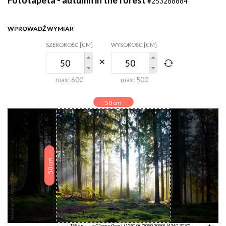
#253288884
WPROWADŹ WYMIAR
SZEROKOŚĆ [CM]
WYSOKOŚĆ [CM]
max:
600
max:
500
50
cm
cm
50
155 dpi
x:21cm y:0cm | (1290,0) (3050,3050) (4340,3050)
-
+