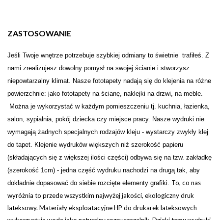
ZASTOSOWANIE
Je
ś
li Twoje wn
ę
trze potrzebuje szybkiej odmiany to świetnie trafiłeś. Z
nami zrealizujesz dowolny pomysł na swojej
ś
cianie i stw
o
rzysz
niepowtarzalny klimat. Nasze fototapety nadają się do klejenia na różne
powierzchnie: jako fototapety na ścianę, naklejki na drzwi, na meble.
Można je wykorzystać w każdym pomieszczeniu tj. kuchnia, łazienka,
salon, sypialnia, pokój dziecka czy miejsce pracy. Nasze wydruki nie
wymagają żadnych specjalnych rodzajów kleju - wystarczy zwykły klej
do tapet. Klejenie wydruków większych niż szerokość papieru
(składających się z większej ilości części) odbywa się na tzw. zakładkę
(szerokość 1cm) - jedna część wydruku nachodzi na drugą tak, aby
To, co nas
dokładnie dopasować do siebie rozcięte elementy grafiki.
wyróżnia to przede wszystkim najwyżej jakości, ekologiczny druk
lateksowy. Materiały eksploatacyjne HP do drukarek lateksowych