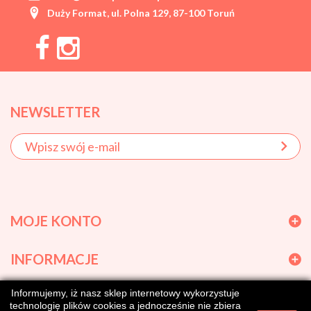
Duży Format, ul. Polna 129, 87-100 Toruń
NEWSLETTER
MOJE KONTO
INFORMACJE
Informujemy, iż nasz sklep internetowy wykorzystuje
GODZINY OTWARCIA
technologię plików cookies a jednocześnie nie zbiera