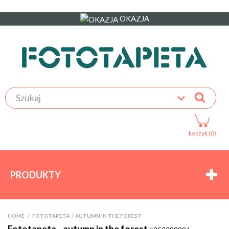
OKAZJA
koszyk (0)
PRODUKTY
HOME
>
FOTOTAPETA
>
AUTUMN IN THE FOREST
Fototapeta - autumn in the forest