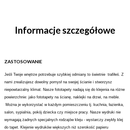
Informacje szczegółowe
ZASTOSOWANIE
Je
ś
li Twoje wn
ę
trze potrzebuje szybkiej odmiany to świetnie trafiłeś. Z
nami zrealizujesz dowolny pomysł na swojej
ś
cianie i stw
o
rzysz
niepowtarzalny klimat. Nasze fototapety nadają się do klejenia na różne
powierzchnie: jako fototapety na ścianę, naklejki na drzwi, na meble.
Można je wykorzystać w każdym pomieszczeniu tj. kuchnia, łazienka,
salon, sypialnia, pokój dziecka czy miejsce pracy. Nasze wydruki nie
wymagają żadnych specjalnych rodzajów kleju - wystarczy zwykły klej
do tapet. Klejenie wydruków większych niż szerokość papieru