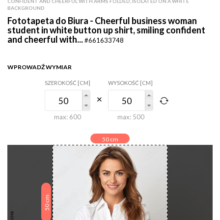
CONFIDENT AND CHEERFUL WITH ARMS FOLDED, ISOLATED ON A WHITE
BACKGROUND
Fototapeta do Biura - Cheerful business woman
student in white button up shirt, smiling confident
and cheerful with...
#661633748
WPROWADŹ WYMIAR
SZEROKOŚĆ [CM]
WYSOKOŚĆ [CM]
max:
600
max:
500
50
cm
cm
50