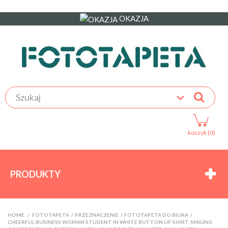
OKAZJA
koszyk (0)
PRODUKTY
HOME
>
FOTOTAPETA
>
PRZEZNACZENIE
>
FOTOTAPETA DO BIURA
>
CHEERFUL BUSINESS WOMAN STUDENT IN WHITE BUTTON UP SHIRT, SMILING