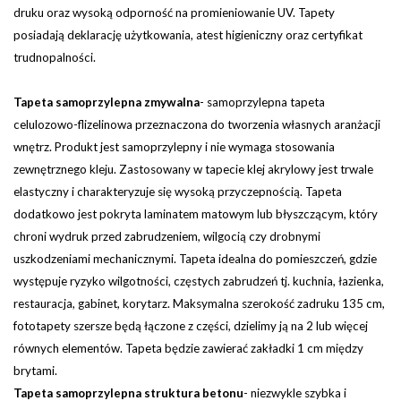
druku oraz wysoką odporność na promieniowanie UV. Tapety
posiadają deklarację użytkowania, atest higieniczny oraz certyfikat
trudnopalności.
Tapeta samoprzylepna zmywalna
-
samoprzylepna tapeta
celulozowo-flizelinowa przeznaczona do tworzenia własnych aranżacji
wnętrz. Produkt jest samoprzylepny i nie wymaga stosowania
zewnętrznego kleju. Zastosowany w tapecie klej akrylowy jest trwale
elastyczny i charakteryzuje się wysoką przyczepnością. Tapeta
dodatkowo jest pokryta laminatem matowym lub błyszczącym, który
chroni wydruk przed zabrudzeniem, wilgocią czy drobnymi
uszkodzeniami mechanicznymi. Tapeta idealna do pomieszczeń, gdzie
występuje ryzyko wilgotności, częstych zabrudzeń tj. kuchnia, łazienka,
restauracja, gabinet, korytarz.
Maksymalna szerokość zadruku 135 cm,
fototapety szersze będą łączone z części, dzielimy ją na 2 lub więcej
równych elementów. Tapeta będzie zawierać zakładki 1 cm między
brytami.
Tapeta samoprzylepna struktura betonu
- niezwykle szybka i