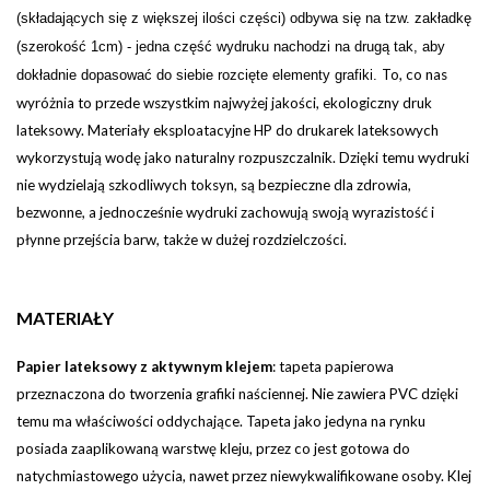
(składających się z większej ilości części) odbywa się na tzw. zakładkę
(szerokość 1cm) - jedna część wydruku nachodzi na drugą tak, aby
To, co nas
dokładnie dopasować do siebie rozcięte elementy grafiki.
wyróżnia to przede wszystkim najwyżej jakości, ekologiczny druk
lateksowy. Materiały eksploatacyjne HP do drukarek lateksowych
wykorzystują wodę jako naturalny rozpuszczalnik. Dzięki temu wydruki
nie wydzielają szkodliwych toksyn, są bezpieczne dla zdrowia,
bezwonne, a jednocześnie wydruki zachowują swoją wyrazistość i
płynne przejścia barw, także w dużej rozdzielczości.
MATERIAŁY
Papier lateksowy z aktywnym klejem
:
tapeta papierowa
przeznaczona do tworzenia grafiki naściennej. Nie zawiera PVC dzięki
temu ma właściwości oddychające. Tapeta jako jedyna na rynku
posiada zaaplikowaną warstwę kleju, przez co jest gotowa do
natychmiastowego użycia, nawet przez niewykwalifikowane osoby. Klej