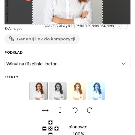
94 dpi
x:20cm y:0cm | (719,0) (1828,1828) (2547,1828)
-
+
© Aimages
Generuj link do kompozycji
PODKŁAD
EFEKTY
pionowo:
100%