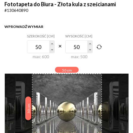
Fototapeta do Biura - Złota kula z sześcianami
#130640890
WPROWADŹ WYMIAR
SZEROKOŚĆ [CM]
WYSOKOŚĆ [CM]
max:
600
max:
500
50
cm
cm
50