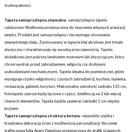
trudnopalności.
Tapeta samoprzylepna zmywalna
-
samoprzylepna tapeta
celulozowo-flizelinowa przeznaczona do tworzenia własnych aranżacji
wnętrz. Produkt jest samoprzylepny i nie wymaga stosowania
zewnętrznego kleju. Zastosowany w tapecie klej akrylowy jest trwale
elastyczny i charakteryzuje się wysoką przyczepnością. Tapeta
dodatkowo jest pokryta laminatem matowym lub błyszczącym, który
chroni wydruk przed zabrudzeniem, wilgocią czy drobnymi
uszkodzeniami mechanicznymi. Tapeta idealna do pomieszczeń, gdzie
występuje ryzyko wilgotności, częstych zabrudzeń tj. kuchnia, łazienka,
restauracja, gabinet, korytarz.
Maksymalna szerokość zadruku 135 cm,
fototapety szersze będą łączone z części, dzielimy ją na 2 lub więcej
równych elementów. Tapeta będzie zawierać zakładki 1 cm między
brytami.
Tapeta samoprzylepna struktura betonu
- niezwykle szybka i
kreatywna dekoracja ścian z możliwością personalizacji. Na rynek
trafiła nowa folia Avery Dennison przeznaczona do grafik ściannych.