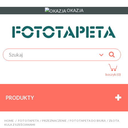
OKAZJA
koszyk (0)
PRODUKTY
HOME
>
FOTOTAPETA
>
PRZEZNACZENIE
>
FOTOTAPETA DO BIURA
>
ZŁOTA
KULA Z SZEŚCIANAMI