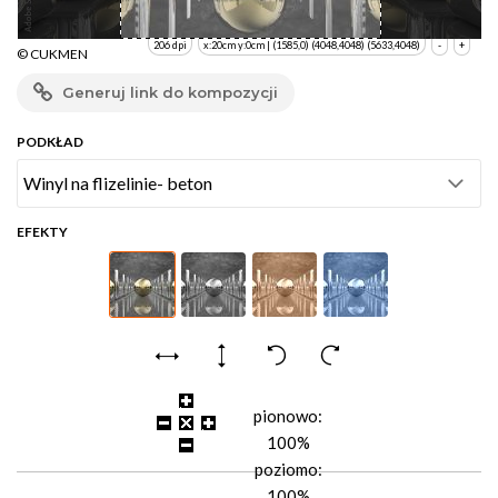
206 dpi
x:20cm y:0cm | (1585,0) (4048,4048) (5633,4048)
-
+
© CUKMEN
Generuj link do kompozycji
PODKŁAD
EFEKTY
pionowo:
100%
poziomo:
100%