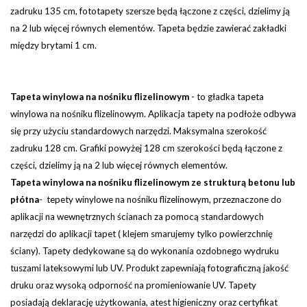
zadruku 135 cm, fototapety szersze będą łączone z części, dzielimy ją
na 2 lub więcej równych elementów.
Tapeta będzie zawierać zakładki
między brytami 1 cm.
Tapeta winylowa na nośniku flizelinowym
-
to gładka tapeta
winylowa na nośniku flizelinowym. Aplikacja tapety na podłoże odbywa
się przy użyciu standardowych narzędzi.
Maksymalna szerokość
zadruku 128 cm. Grafiki powyżej 128 cm szerokości będą łączone z
części, dzielimy ją na 2 lub więcej równych elementów.
Tapeta winylowa na nośniku flizelinowym ze strukturą betonu lub
płótna
- tepety winylowe na nośniku flizelinowym, przeznaczone do
aplikacji na wewnętrznych ścianach za pomocą standardowych
narzędzi do aplikacji tapet ( klejem smarujemy tylko powierzchnię
ściany). Tapety dedykowane są do wykonania ozdobnego wydruku
tuszami lateksowymi lub UV. Produkt zapewniają fotograficzną jakość
druku oraz wysoką odporność na promieniowanie UV. Tapety
posiadają deklarację użytkowania, atest higieniczny oraz certyfikat