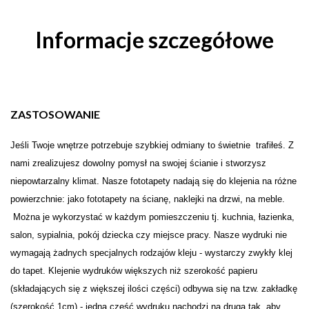
Informacje szczegółowe
ZASTOSOWANIE
Je
ś
li Twoje wn
ę
trze potrzebuje szybkiej odmiany to świetnie trafiłeś. Z
nami zrealizujesz dowolny pomysł na swojej
ś
cianie i stw
o
rzysz
niepowtarzalny klimat. Nasze fototapety nadają się do klejenia na różne
powierzchnie: jako fototapety na ścianę, naklejki na drzwi, na meble.
Można je wykorzystać w każdym pomieszczeniu tj. kuchnia, łazienka,
salon, sypialnia, pokój dziecka czy miejsce pracy. Nasze wydruki nie
wymagają żadnych specjalnych rodzajów kleju - wystarczy zwykły klej
do tapet. Klejenie wydruków większych niż szerokość papieru
(składających się z większej ilości części) odbywa się na tzw. zakładkę
(szerokość 1cm) - jedna część wydruku nachodzi na drugą tak, aby