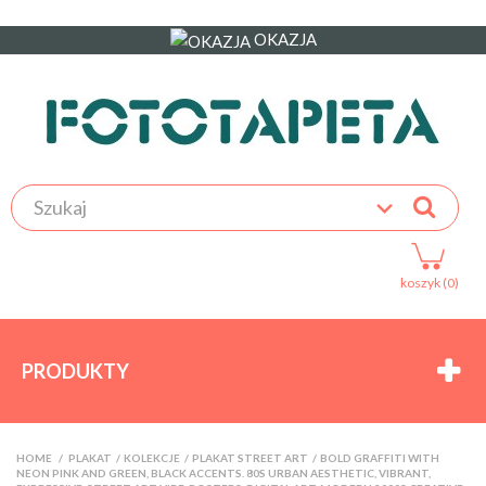
OKAZJA
koszyk (0)
PRODUKTY
HOME
>
PLAKAT
>
KOLEKCJE
>
PLAKAT STREET ART
>
BOLD GRAFFITI WITH
NEON PINK AND GREEN, BLACK ACCENTS. 80S URBAN AESTHETIC, VIBRANT,