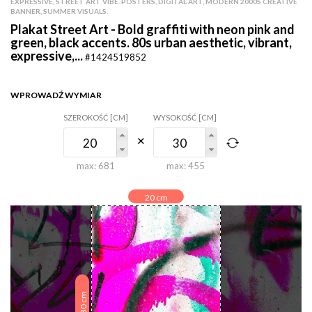
EXPRESSIVE, STREET ART VIBE. POSTERS, DIGITAL ART, MODERN 2000S CREATIVE
BANNER, SUMMER VISUALS.
Plakat Street Art - Bold graffiti with neon pink and
green, black accents. 80s urban aesthetic, vibrant,
expressive,...
#1424519852
WPROWADŹ WYMIAR
SZEROKOŚĆ [CM]
WYSOKOŚĆ [CM]
max:
681
max:
455
20
cm
cm
30