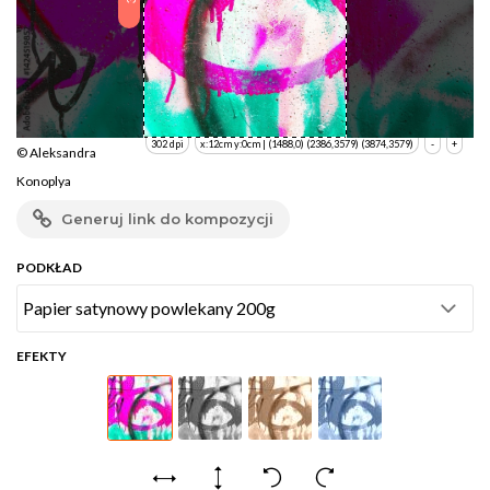
302 dpi
x:12cm y:0cm | (1488,0) (2386,3579) (3874,3579)
-
+
© Aleksandra
Konoplya
Generuj link do kompozycji
PODKŁAD
EFEKTY