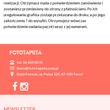
realizacji. Otrzymasz maila z potwierdzeniem zamówienia i
zostaniesz przeniesiony do strony z płatnościami. Po ich
uregulowaniu grafika zostaje przekazana do druku, a po jego
zakończeniu ? do wysyłki. Otrzymujesz wówczas
potwierdzenie nadania paczki wraz z jej numerem.
tel. 56 653 00 35
biuro@fototapeta.com.pl
Duży Format, ul. Polna 129, 87-100 Toruń
NEWSLETTER