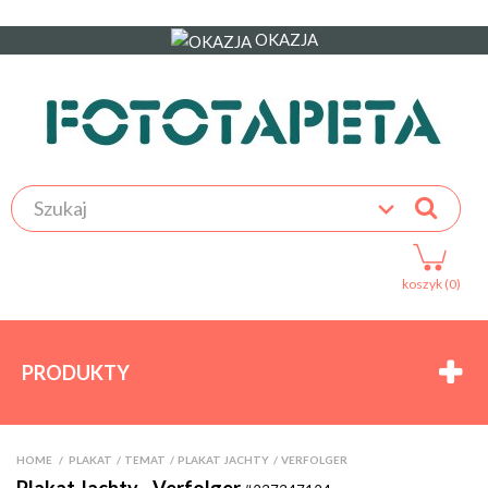
OKAZJA
koszyk (0)
PRODUKTY
HOME
>
PLAKAT
>
TEMAT
>
PLAKAT JACHTY
>
VERFOLGER
Plakat Jachty - Verfolger