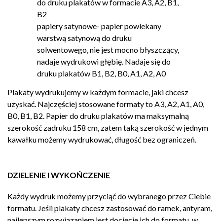
do druku plakatów w formacie A3, A2, B1,
B2
papiery satynowe- papier powlekany
warstwą satynową do druku
solwentowego, nie jest mocno błyszczący,
nadaje wydrukowi głębię. Nadaje się do
druku plakatów B1, B2, B0, A1, A2, A0
Plakaty wydrukujemy w każdym formacie, jaki chcesz
uzyskać. Najczęściej stosowane formaty to A3, A2, A1, A0,
B0, B1, B2. Papier do druku plakatów ma maksymalną
szerokość zadruku 158 cm, zatem taką szerokość w jednym
kawałku możemy wydrukować, długość bez ograniczeń.
DZIELENIE I WYKOŃCZENIE
Każdy wydruk możemy przyciąć do wybranego przez Ciebie
formatu. Jeśli plakaty chcesz zastosować do ramek, antyram,
najlepszym rozwiązaniem jest docięcie ich do formatu, w