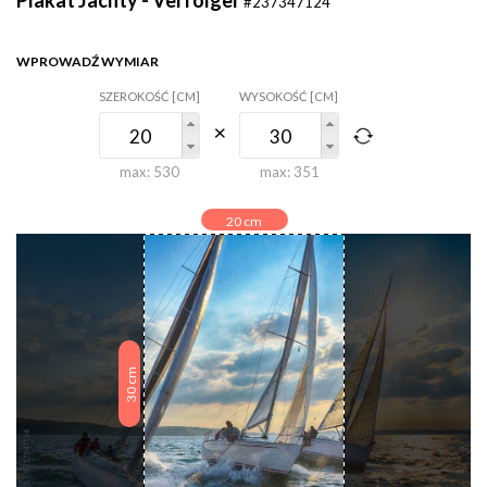
#237347124
WPROWADŹ WYMIAR
SZEROKOŚĆ [CM]
WYSOKOŚĆ [CM]
max:
530
max:
351
20
cm
cm
30