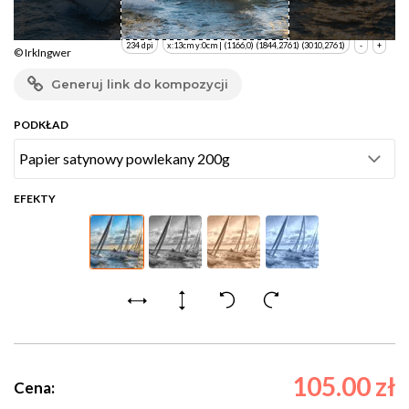
234 dpi
x:13cm y:0cm | (1166,0) (1844,2761) (3010,2761)
-
+
© IrkIngwer
Generuj link do kompozycji
PODKŁAD
EFEKTY
105.00 zł
Cena: