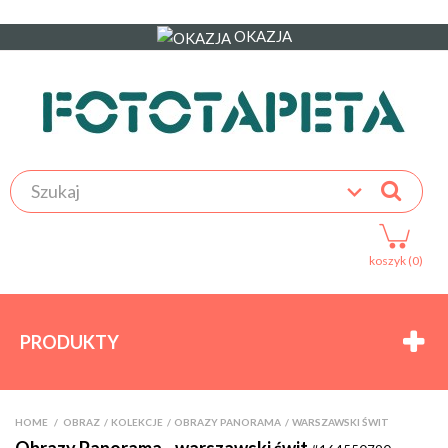
OKAZJA
koszyk (0)
PRODUKTY
HOME
>
OBRAZ
>
KOLEKCJE
>
OBRAZY PANORAMA
>
WARSZAWSKI ŚWIT
Obrazy Panorama - warszawski świt