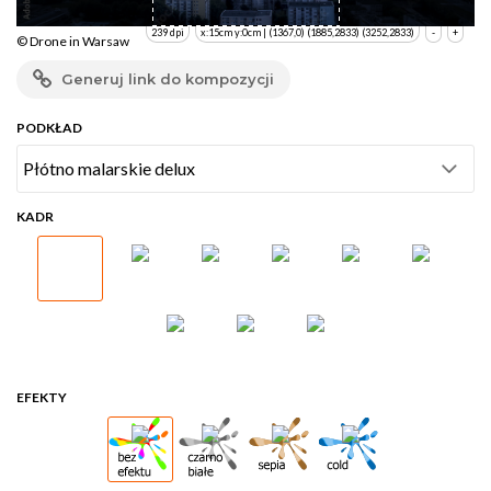
239 dpi
x:15cm y:0cm | (1367,0) (1885,2833) (3252,2833)
-
+
© Drone in Warsaw
Generuj link do kompozycji
PODKŁAD
KADR
EFEKTY