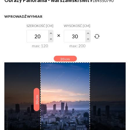
#164550790
WPROWADŹ WYMIAR
SZEROKOŚĆ [CM]
WYSOKOŚĆ [CM]
max:
120
max:
200
20
cm
cm
30