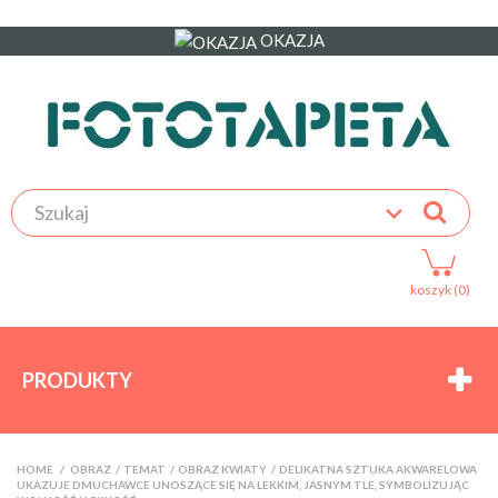
OKAZJA
koszyk (0)
PRODUKTY
HOME
>
OBRAZ
>
TEMAT
>
OBRAZ KWIATY
>
DELIKATNA SZTUKA AKWARELOWA
UKAZUJE DMUCHAWCE UNOSZĄCE SIĘ NA LEKKIM, JASNYM TLE, SYMBOLIZUJĄC