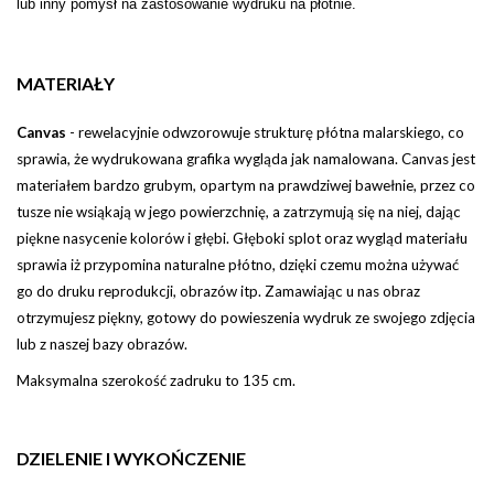
lub inny pomysł na zastosowanie wydruku na płótnie.
MATERIAŁY
Canvas
-
rewelacyjnie odwzorowuje strukturę płótna malarskiego, co
sprawia, że wydrukowana grafika wygląda jak namalowana. Canvas jest
materiałem bardzo grubym, opartym na prawdziwej bawełnie, przez co
tusze nie wsiąkają w jego powierzchnię, a zatrzymują się na niej, dając
piękne nasycenie kolorów i głębi
.
Głęboki splot oraz wygląd materiału
sprawia iż przypomina naturalne płótno, dzięki czemu można używać
go do druku reprodukcji, obrazów itp.
Zamawiając u nas obraz
otrzymujesz piękny, gotowy do powieszenia wydruk ze swojego zdjęcia
lub z naszej bazy obrazów.
Maksymalna szerokość zadruku to 135 cm.
DZIELENIE I WYKOŃCZENIE