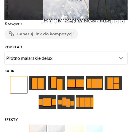
137 dpi
x:17cm y:0cm | (913,0) (1087,1630) (1999,1630)
-
+
© Sawyer0
Generuj link do kompozycji
PODKŁAD
KADR
EFEKTY