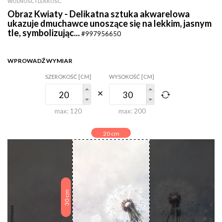
WOLNOŚĆ I LEKKOŚĆ.
Obraz Kwiaty - Delikatna sztuka akwarelowa
ukazuje dmuchawce unoszące się na lekkim, jasnym
tle, symbolizując...
#997956650
WPROWADŹ WYMIAR
SZEROKOŚĆ [CM]
WYSOKOŚĆ [CM]
max:
120
max:
200
20
cm
cm
30