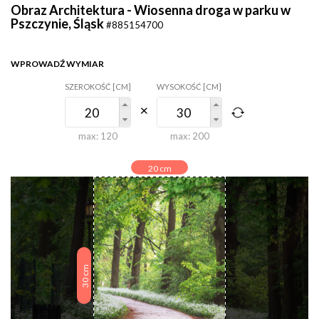
Obraz Architektura - Wiosenna droga w parku w
Pszczynie, Śląsk
#885154700
WPROWADŹ WYMIAR
SZEROKOŚĆ [CM]
WYSOKOŚĆ [CM]
max:
120
max:
200
20
cm
cm
30