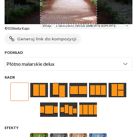
335 dpi
x:12cm y:0cm | (1651,0) (2648,3971) (4299,3971)
-
+
© Elżbieta Kaps
Generuj link do kompozycji
PODKŁAD
KADR
EFEKTY