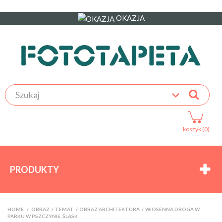
OKAZJA
koszyk (0)
PRODUKTY
HOME
>
OBRAZ
>
TEMAT
>
OBRAZ ARCHITEKTURA
>
WIOSENNA DROGA W
PARKU W PSZCZYNIE, ŚLĄSK