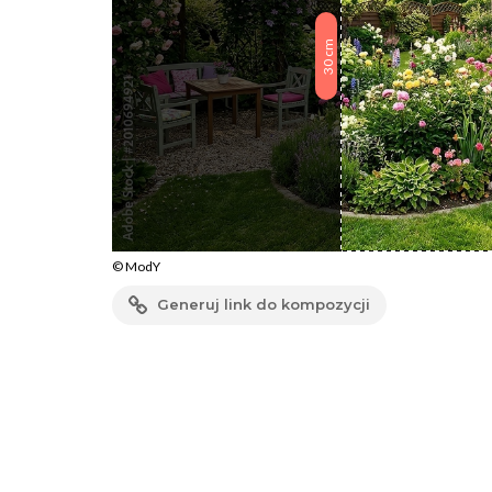
cm
30
© ModY
Generuj link do kompozycji