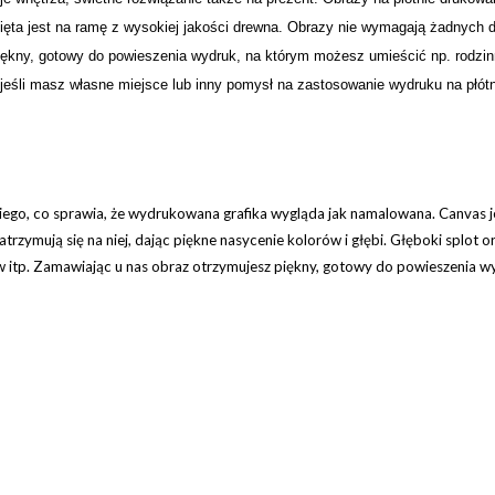
ięta jest na ramę z wysokiej jakości drewna. Obrazy nie wymagają żadnych
iękny, gotowy do powieszenia wydruk, na którym możesz umieścić np. rodzi
jeśli masz własne miejsce lub inny pomysł na zastosowanie wydruku na płótn
iego, co sprawia, że wydrukowana grafika wygląda jak namalowana. Canvas 
atrzymują się na niej, dając piękne nasycenie kolorów i głębi
.
Głęboki splot o
 itp.
Zamawiając u nas obraz otrzymujesz piękny, gotowy do powieszenia wyd