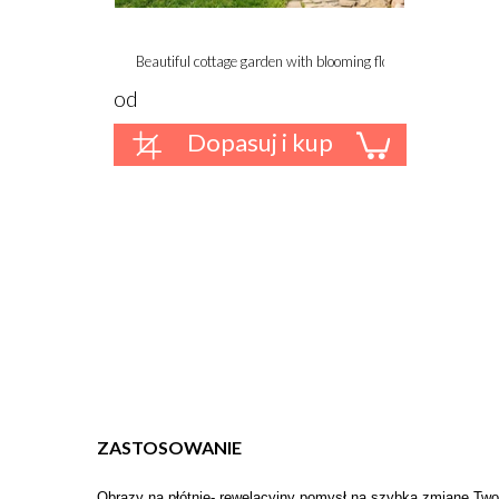
Beautiful cottage garden with blooming flowers and a cozy 
od
Dopasuj i kup
ZASTOSOWANIE
Obrazy na płótnie- rewelacyjny pomysł na szybką zmianę Twoj