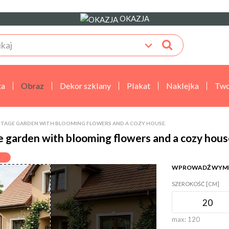
OKAZJA
ta
Obraz
Dekor szklany
Plakat
Naklejka
Two
TAGE GARDEN WITH BLOOMING FLOWERS AND A COZY HOUSE.
e garden with blooming flowers and a cozy hous
WPROWADŹ WYM
SZEROKOŚĆ [CM]
max:
120