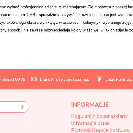
esz wybrać profesjonalne zdjęcie z interesującym Cię motywem z naszej ba
akości (minimum 1 MB), sprawdzimy oczywiście, czy jego jakość jest wystar
 wydrukowanego obrazu wynikają z właściwości i kolorystyki wybranego zdjęc
żny sposób i nie zawsze odzwierciedlają kolory właściwe, w jakich zdjęcie z
. 56 653 00 35
biuro@fototapeta.com.pl
Duży Format, 
INFORMACJE
Regulamin dekor szklany
Informacje o nas
Płatności i opcje dostawy