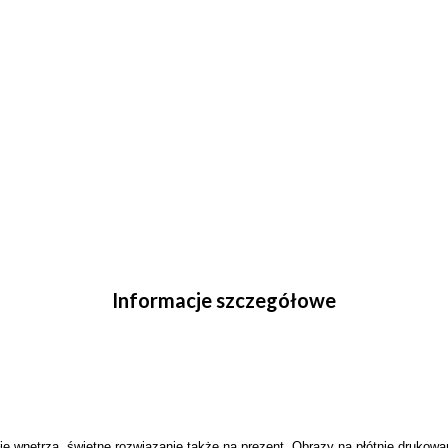
house.
Informacje szczegółowe
e wnętrza, świetne rozwiązanie także na prezent. Obrazy na płótnie drukowa