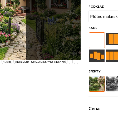
PODKŁAD
KADR
419 dpi
x:18cm y:0cm | (2892,0) (3295,4949) (6186,4949)
-
+
EFEKTY
Cena: