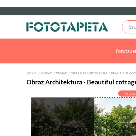
Fototape
HOME
>
OBRAZ
>
TEMAT
>
OBRAZ ARCHITEKTURA
>
BEAUTIFUL COT
Obraz Architektura - Beautiful cottag
20
cm