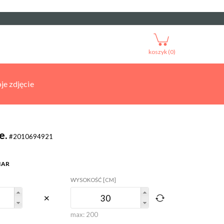
koszyk (0)
je zdjęcie
e.
#2010694921
IAR
WYSOKOŚĆ [CM]
max:
200