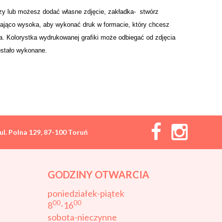
zy lub możesz dodać własne zdjęcie, zakładka- stwórz
czająco wysoka, aby wykonać druk w formacie, który chcesz
ia. Kolorystka wydrukowanej grafiki może odbiegać od zdjęcia
ostało wykonane.
ul. Polna 129, 87-100 Toruń
GODZINY OTWARCIA
poniedziałek-piątek
00
00
8
-16
sobota-nieczynne