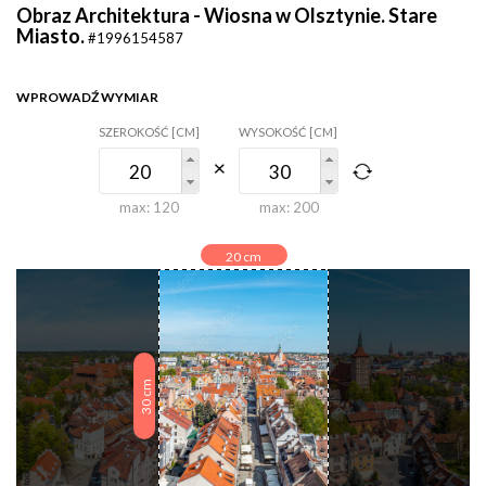
Obraz Architektura - Wiosna w Olsztynie. Stare
Miasto.
#1996154587
WPROWADŹ WYMIAR
SZEROKOŚĆ [CM]
WYSOKOŚĆ [CM]
max:
120
max:
200
20
cm
cm
30