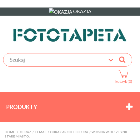
OKAZJA
koszyk (0)
PRODUKTY
HOME
>
OBRAZ
>
TEMAT
>
OBRAZ ARCHITEKTURA
>
WIOSNA W OLSZTYNIE.
STARE MIASTO.