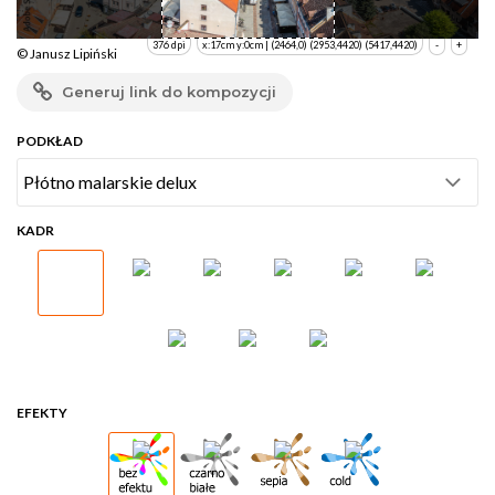
376 dpi
x:17cm y:0cm | (2464,0) (2953,4420) (5417,4420)
-
+
© Janusz Lipiński
Generuj link do kompozycji
PODKŁAD
KADR
EFEKTY