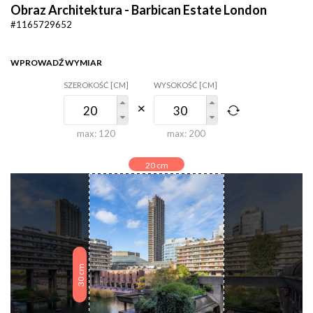
Obraz Architektura - Barbican Estate London
#1165729652
WPROWADŹ WYMIAR
SZEROKOŚĆ [CM]
WYSOKOŚĆ [CM]
max:
120
max:
200
20
cm
cm
30