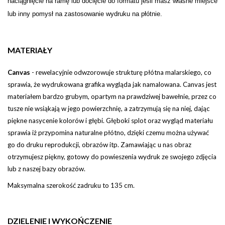
naciągnięcie na ramę lub docięcie do formatu jeśli masz własne miejsce
lub inny pomysł na zastosowanie wydruku na płótnie.
MATERIAŁY
Canvas
-
rewelacyjnie odwzorowuje strukturę płótna malarskiego, co
sprawia, że wydrukowana grafika wygląda jak namalowana. Canvas jest
materiałem bardzo grubym, opartym na prawdziwej bawełnie, przez co
tusze nie wsiąkają w jego powierzchnię, a zatrzymują się na niej, dając
piękne nasycenie kolorów i głębi
.
Głęboki splot oraz wygląd materiału
sprawia iż przypomina naturalne płótno, dzięki czemu można używać
go do druku reprodukcji, obrazów itp.
Zamawiając u nas obraz
otrzymujesz piękny, gotowy do powieszenia wydruk ze swojego zdjęcia
lub z naszej bazy obrazów.
Maksymalna szerokość zadruku to 135 cm.
DZIELENIE I WYKOŃCZENIE