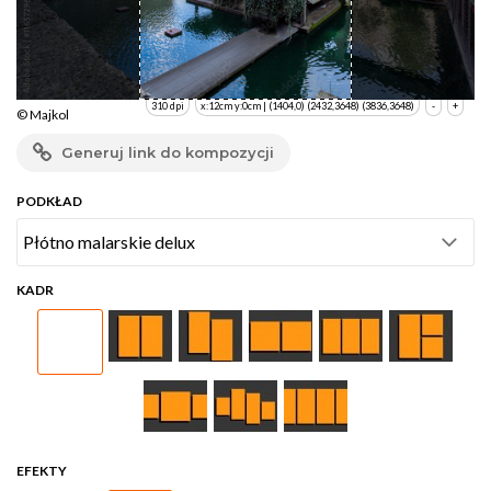
310 dpi
x:12cm y:0cm | (1404,0) (2432,3648) (3836,3648)
-
+
© Majkol
Generuj link do kompozycji
PODKŁAD
KADR
EFEKTY