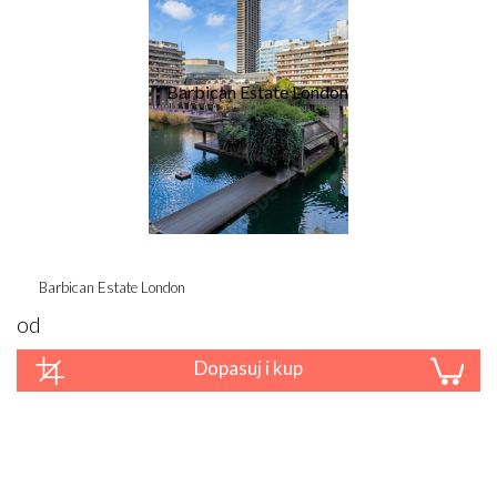
Barbican Estate London
od
Dopasuj i kup