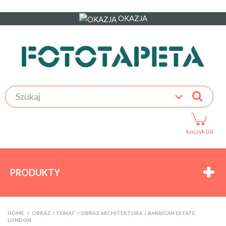
OKAZJA
koszyk (0)
PRODUKTY
HOME
>
OBRAZ
>
TEMAT
>
OBRAZ ARCHITEKTURA
>
BARBICAN ESTATE
LONDON