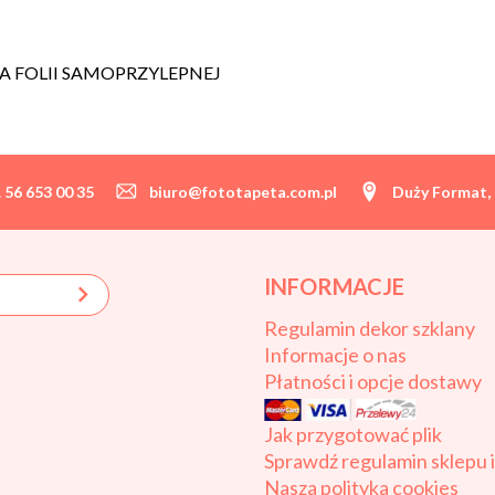
A FOLII SAMOPRZYLEPNEJ
. 56 653 00 35
biuro@fototapeta.com.pl
Duży Format, 
INFORMACJE
Regulamin dekor szklany
Informacje o nas
Płatności i opcje dostawy
Jak przygotować plik
Sprawdź regulamin sklepu 
Nasza polityka cookies