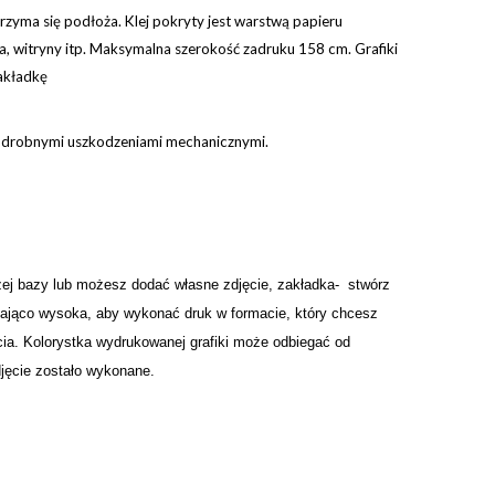
trzyma się podłoża. Klej pokryty jest warstwą papieru
tra, witryny itp. Maksymalna szerokość zadruku 158 cm. Grafiki
zakładkę
y drobnymi uszkodzeniami mechanicznymi.
ej bazy lub możesz dodać własne zdjęcie, zakładka- stwórz
czająco wysoka, aby wykonać druk w formacie, który chcesz
ęcia. Kolorystka wydrukowanej grafiki może odbiegać od
djęcie zostało wykonane.