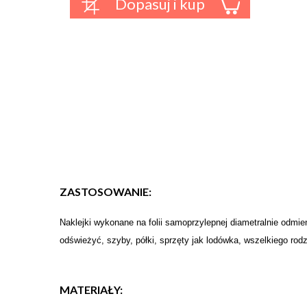
Dopasuj i kup
ZASTOSOWANIE:
Naklejki wykonane na folii samoprzylepnej diametralnie odmien
odświeżyć, szyby, półki, sprzęty jak lodówka, wszelkiego rod
MATERIAŁY: