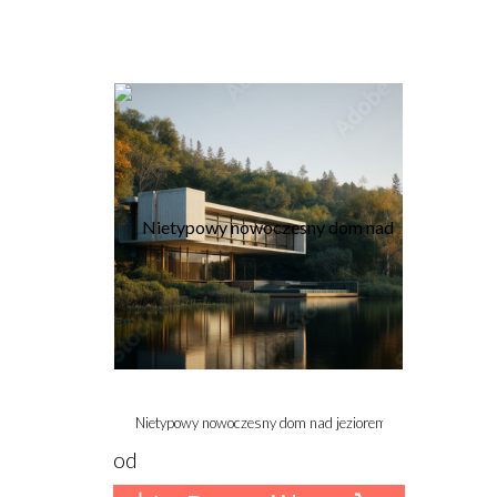
Nietypowy nowoczesny dom nad jeziorem – awangardowa arc
od