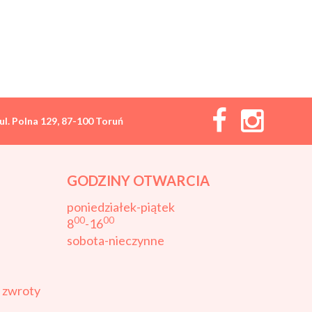
ul. Polna 129, 87-100 Toruń
GODZINY OTWARCIA
poniedziałek-piątek
00
00
8
-16
sobota-nieczynne
i zwroty