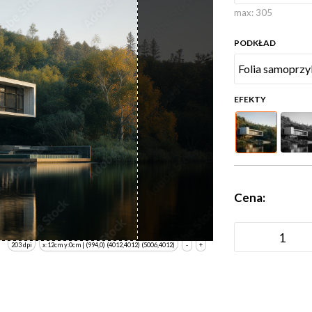
max:
305
PODKŁAD
EFEKTY
Cena:
203 dpi
x:12cm y:0cm | (994,0) (4012,4012) (5006,4012)
-
+