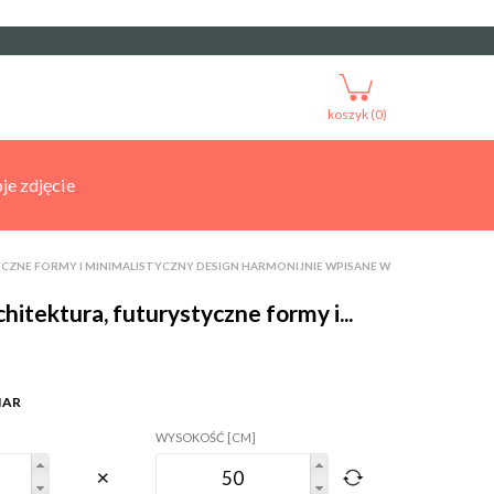
koszyk (0)
je zdjęcie
NE FORMY I MINIMALISTYCZNY DESIGN HARMONIJNIE WPISANE W
tektura, futurystyczne formy i...
IAR
WYSOKOŚĆ [CM]