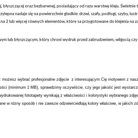
, błyszczącej oraz bezbarwnej, posiadający od razu warstwę kleju. Świetnie 
ylepna nadaje się na powierzchnie gładkie: drzwi, szafy, podłogi, szyby, lus
ą na 2 lub więcej równych elementów, które sa przygotowane do klejenia na 
 lub błyszczącym, który chroni wydruk przed zabrudzeniem, wilgocią cz
: możesz wybrać profesjonalne zdjęcie z interesującym Cię motywem z nasz
akości (minimum 1 MB), sprawdzimy oczywiście, czy jego jakość jest wystar
 wydrukowanej fototapety wynikają z właściwości i kolorystyki wybranego zdj
ne w różny sposób i nie zawsze odzwierciedlają kolory właściwe, w jakich z