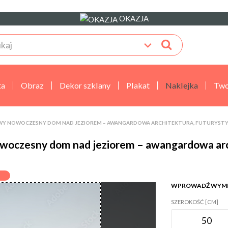
OKAZJA
ta
Obraz
Dekor szklany
Plakat
Naklejka
Two
Y NOWOCZESNY DOM NAD JEZIOREM – AWANGARDOWA ARCHITEKTURA, FUTURYSTYCZ
woczesny dom nad jeziorem – awangardowa archi
WPROWADŹ WYM
SZEROKOŚĆ [CM]