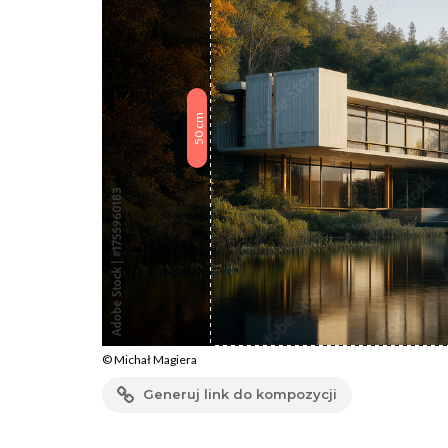
cm
50
© Michał Magiera
Generuj link do kompozycji