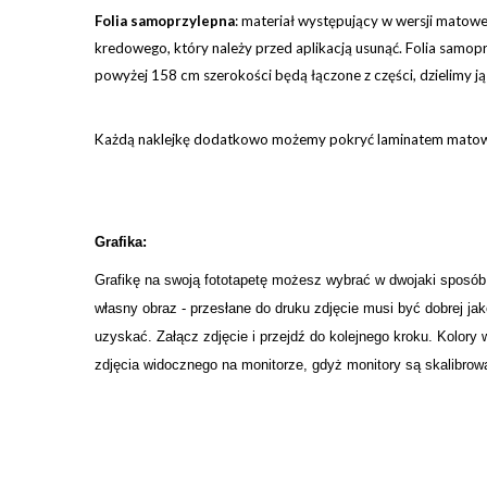
Folia samoprzylepna
: materiał występujący w wersji matowej
kredowego, który należy przed aplikacją usunąć. Folia samoprz
powyżej 158 cm szerokości będą łączone z części, dzielimy j
Każdą naklejkę dodatkowo możemy pokryć laminatem matowym
Grafika:
Grafikę na swoją fototapetę możesz wybrać w dwojaki sposób
własny obraz - przesłane do druku zdjęcie musi być dobrej j
uzyskać. Załącz zdjęcie i przejdź do kolejnego kroku. Kolory
zdjęcia widocznego na monitorze, gdyż monitory są skalibrowa